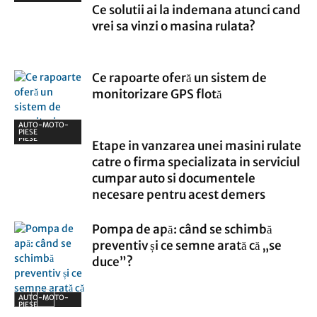
Ce solutii ai la indemana atunci cand
vrei sa vinzi o masina rulata?
Ce rapoarte oferă un sistem de
monitorizare GPS flotă
AUTO-MOTO-
AUTO-MOTO-
PIESE
PIESE
Etape in vanzarea unei masini rulate
catre o firma specializata in serviciul
cumpar auto si documentele
necesare pentru acest demers
Pompa de apă: când se schimbă
preventiv și ce semne arată că „se
duce”?
AUTO-MOTO-
PIESE