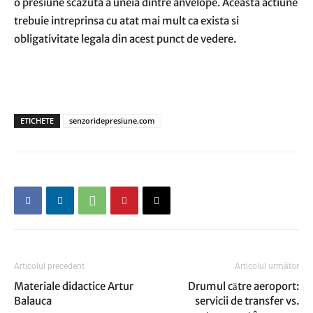
o presiune scazuta a uneia dintre anvelope. Aceasta actiune
trebuie intreprinsa cu atat mai mult ca exista si
obligativitate legala din acest punct de vedere.
ETICHETE
senzoridepresiune.com
Articolul precedent
Articolul următor
Materiale didactice Artur
Drumul către aeroport:
Balauca
servicii de transfer vs.