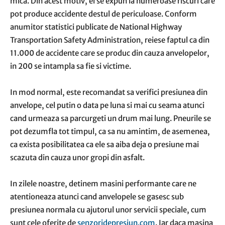
mica. Din acest motiv, ei se expun la numeroase riscuri care
pot produce accidente destul de periculoase. Conform
anumitor statistici publicate de National Highway
Transportation Safety Administration, reiese faptul ca din
11.000 de accidente care se produc din cauza anvelopelor,
in 200 se intampla sa fie si victime.
In mod normal, este recomandat sa verifici presiunea din
anvelope, cel putin o data pe luna si mai cu seama atunci
cand urmeaza sa parcurgeti un drum mai lung. Pneurile se
pot dezumfla tot timpul, ca sa nu amintim, de asemenea,
ca exista posibilitatea ca ele sa aiba deja o presiune mai
scazuta din cauza unor gropi din asfalt.
In zilele noastre, detinem masini performante care ne
atentioneaza atunci cand anvelopele se gasesc sub
presiunea normala cu ajutorul unor servicii speciale, cum
sunt cele oferite de
senzoridepresiun.com
. Iar daca masina