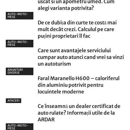
uscat si un apometru umed. Cum
alegi varianta potrivita?
AUTO-MOTO-
PIESE
De ce dubița din curte te costă mai
mult decât crezi. Calculul pe care
puțini proprietari îl fac
AUTO-MOTO-
PIESE
Care sunt avantajele serviciului
cumpar auto atunci cand vrei sa vinzi
un autoturism
ANUNTURI
DIVERSE
Faral Maranello H600 – caloriferul
din aluminiu potrivit pentru
locuintele moderne
AFACERI
Ce înseamnă un dealer certificat de
auto rulate? Informații utile de la
ARDAR
AUTO-MOTO-
PIESE