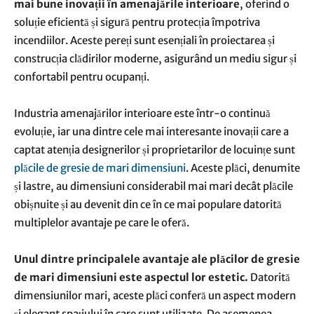
mai bune inovații în amenajările interioare
, oferind o
soluție eficientă și sigură pentru protecția împotriva
incendiilor. Aceste pereți sunt esențiali în proiectarea și
construcția clădirilor moderne, asigurând un mediu sigur și
confortabil pentru ocupanți.
Industria amenajărilor interioare este într-o continuă
evoluție, iar una dintre cele mai interesante inovații care a
captat atenția designerilor și proprietarilor de locuințe sunt
plăcile de gresie de mari dimensiuni
. Aceste plăci, denumite
și lastre, au dimensiuni considerabil mai mari decât plăcile
obișnuite și au devenit din ce în ce mai populare datorită
multiplelor avantaje pe care le oferă.
Unul dintre principalele avantaje ale plăcilor de gresie
de mari dimensiuni este aspectul lor estetic.
Datorită
dimensiunilor mari, aceste plăci conferă un aspect modern
și elegant spațiului în care sunt utilizate. De asemenea,