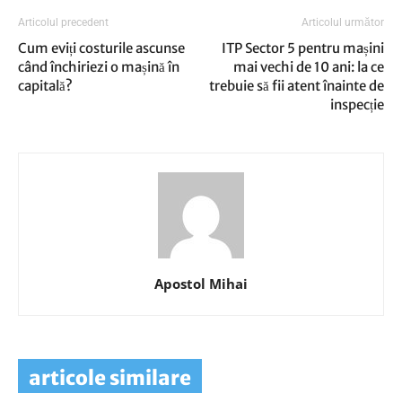
Articolul precedent
Articolul următor
Cum eviți costurile ascunse
ITP Sector 5 pentru mașini
când închiriezi o mașină în
mai vechi de 10 ani: la ce
capitală?
trebuie să fii atent înainte de
inspecție
Apostol Mihai
articole similare