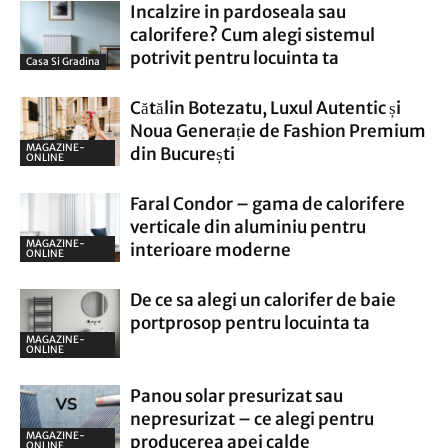
Incalzire in pardoseala sau
calorifere? Cum alegi sistemul
potrivit pentru locuinta ta
Casa Si Gradina
Cătălin Botezatu, Luxul Autentic și
Noua Generație de Fashion Premium
MAGAZINE-
din București
ONLINE
Faral Condor – gama de calorifere
verticale din aluminiu pentru
MAGAZINE-
interioare moderne
ONLINE
De ce sa alegi un calorifer de baie
portprosop pentru locuinta ta
MAGAZINE-
ONLINE
Panou solar presurizat sau
nepresurizat – ce alegi pentru
MAGAZINE-
producerea apei calde
ONLINE