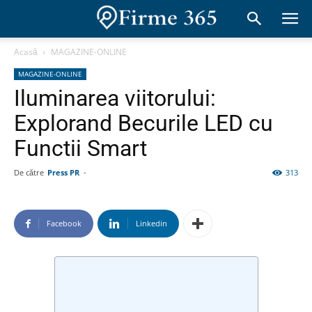
Acasă
MAGAZINE-ONLINE
MAGAZINE-ONLINE
Iluminarea viitorului:
Explorand Becurile LED cu
Functii Smart
De către
Press PR
-
313
Facebook
Linkedin