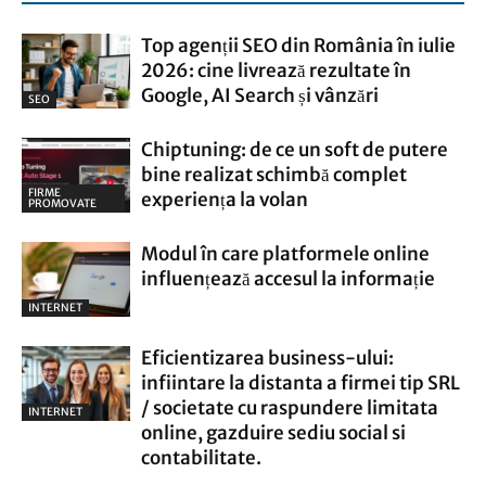
Top agenții SEO din România în iulie
2026: cine livrează rezultate în
Google, AI Search și vânzări
SEO
Chiptuning: de ce un soft de putere
bine realizat schimbă complet
FIRME
experiența la volan
PROMOVATE
Modul în care platformele online
influențează accesul la informație
INTERNET
Eficientizarea business-ului:
infiintare la distanta a firmei tip SRL
/ societate cu raspundere limitata
INTERNET
online, gazduire sediu social si
contabilitate.