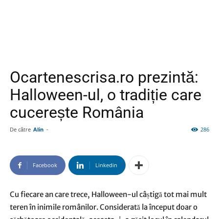
Ocartenescrisa.ro prezintă:
Halloween-ul, o tradiție care
cucerește România
De către
Alin
-
286
Facebook
Linkedin
Cu fiecare an care trece, Halloween-ul câștigă tot mai mult
teren în inimile românilor. Considerată la început doar o