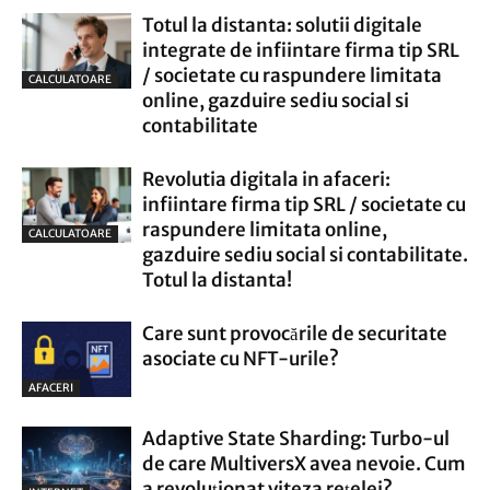
Totul la distanta: solutii digitale
integrate de infiintare firma tip SRL
/ societate cu raspundere limitata
CALCULATOARE
online, gazduire sediu social si
contabilitate
Revolutia digitala in afaceri:
infiintare firma tip SRL / societate cu
raspundere limitata online,
CALCULATOARE
gazduire sediu social si contabilitate.
Totul la distanta!
Care sunt provocările de securitate
asociate cu NFT-urile?
AFACERI
Adaptive State Sharding: Turbo-ul
de care MultiversX avea nevoie. Cum
a revoluționat viteza rețelei?