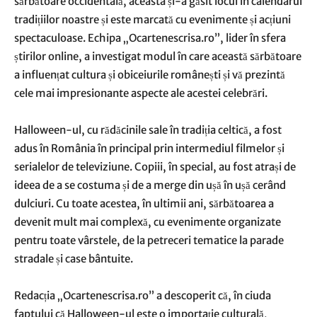
sărbătoare occidentală, aceasta și-a găsit locul în calendarul
tradițiilor noastre și este marcată cu evenimente și acțiuni
spectaculoase. Echipa „Ocartenescrisa.ro”, lider în sfera
știrilor online, a investigat modul în care această sărbătoare
a influențat cultura și obiceiurile românești și vă prezintă
cele mai impresionante aspecte ale acestei celebrări.
Halloween-ul, cu rădăcinile sale în tradiția celtică, a fost
adus în România în principal prin intermediul filmelor și
serialelor de televiziune. Copiii, în special, au fost atrași de
ideea de a se costuma și de a merge din ușă în ușă cerând
dulciuri. Cu toate acestea, în ultimii ani, sărbătoarea a
devenit mult mai complexă, cu evenimente organizate
pentru toate vârstele, de la petreceri tematice la parade
stradale și case bântuite.
Redacția „Ocartenescrisa.ro” a descoperit că, în ciuda
faptului că Halloween-ul este o importație culturală,