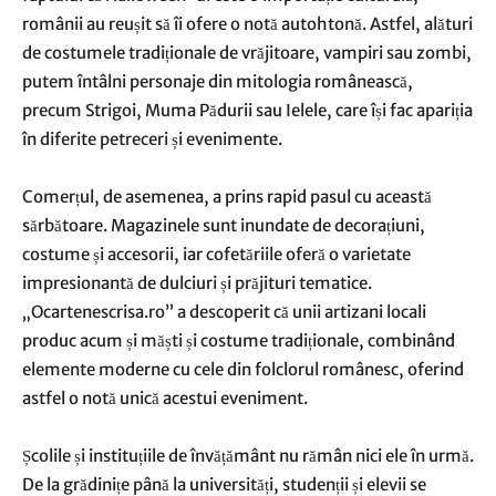
românii au reușit să îi ofere o notă autohtonă. Astfel, alături
de costumele tradiționale de vrăjitoare, vampiri sau zombi,
putem întâlni personaje din mitologia românească,
precum Strigoi, Muma Pădurii sau Ielele, care își fac apariția
în diferite petreceri și evenimente.
Comerțul, de asemenea, a prins rapid pasul cu această
sărbătoare. Magazinele sunt inundate de decorațiuni,
costume și accesorii, iar cofetăriile oferă o varietate
impresionantă de dulciuri și prăjituri tematice.
„Ocartenescrisa.ro” a descoperit că unii artizani locali
produc acum și măști și costume tradiționale, combinând
elemente moderne cu cele din folclorul românesc, oferind
astfel o notă unică acestui eveniment.
Școlile și instituțiile de învățământ nu rămân nici ele în urmă.
De la grădinițe până la universități, studenții și elevii se