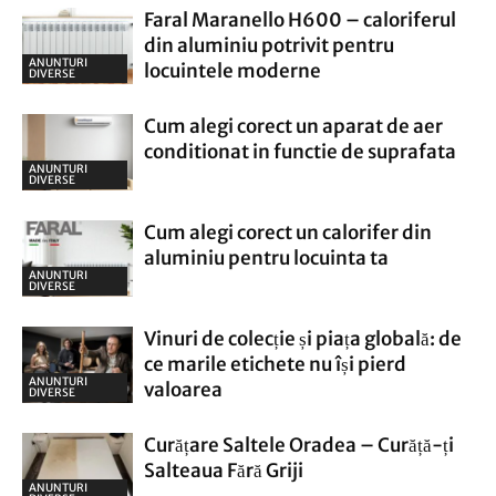
Faral Maranello H600 – caloriferul
din aluminiu potrivit pentru
ANUNTURI
locuintele moderne
DIVERSE
Cum alegi corect un aparat de aer
conditionat in functie de suprafata
ANUNTURI
DIVERSE
Cum alegi corect un calorifer din
aluminiu pentru locuinta ta
ANUNTURI
DIVERSE
Vinuri de colecție și piața globală: de
ce marile etichete nu își pierd
ANUNTURI
valoarea
DIVERSE
Curățare Saltele Oradea – Curăță-ți
Salteaua Fără Griji
ANUNTURI