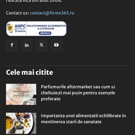
ridicata inca din anul 2008.
Contact us:
contact@firme365.ro
Cele mai citite
Parfumurile aftermarket sau cum să
cheltuiești mai puțin pentru esențele
preferate
Importanta unei alimentatii echilibrate in
mentinerea starii de sanatate