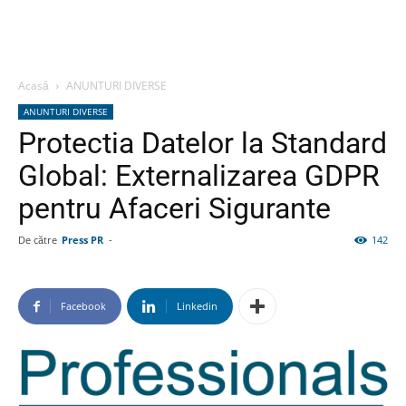
Acasă
ANUNTURI DIVERSE
ANUNTURI DIVERSE
Protectia Datelor la Standard
Global: Externalizarea GDPR
pentru Afaceri Sigurante
De către
Press PR
-
142
Facebook
Linkedin