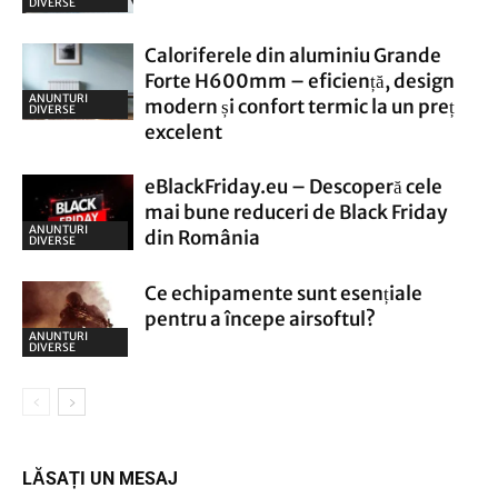
DIVERSE
Caloriferele din aluminiu Grande
Forte H600mm – eficiență, design
ANUNTURI
modern și confort termic la un preț
DIVERSE
excelent
eBlackFriday.eu – Descoperă cele
mai bune reduceri de Black Friday
ANUNTURI
din România
DIVERSE
Ce echipamente sunt esențiale
pentru a începe airsoftul?
ANUNTURI
DIVERSE
LĂSAȚI UN MESAJ