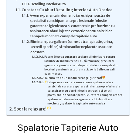
Detailing Interior Auto
Curatare Cu Aburi Detailing interior Auto Oradea
Avem experienta in domeniu iar echipa noastra de
specialisti cu echipamente profesionale folosite
garanteaza igienizarea si curatarea in profunzime cu
aspirator cu aburi injectie extractie pentru saltelelor
canapele mochete canapele tapiterie auto .
Eliminam pete galbene (urme de transpiratie, urina,
secretii specifice) si mirosurilor neplacute asociate
acestora.
Putem Efectua curatare spalare si igienizare pentru
locuinte de închiriere sau după renovare, precum si
igienizare periodica saltele paturi fotolii canapele din
hoteluri pensiuni restaurante pizzerie ballroom sali
evenimente .
Bucura-te de un mediu curat și igieinzat!
Echipa noastra de la www.clean-spot.ro va ofera
servicii de curatare spalare si igienizare profesionala
cu aspirator cu aburi injectie extractie și solutii
profesionale dedicate pentru curatare canapele oradea,
spalare saltele oradea ,igienizare fotolii coltare
mocheta , spalatorie tapiterie auto oradea
Spor la relaxare!
Spalatorie Tapiterie Auto