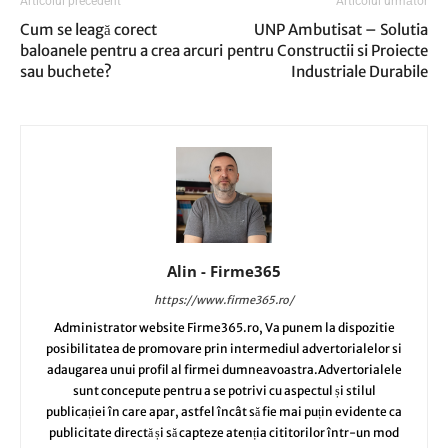
Articolul precedent
Articolul următor
Cum se leagă corect
UNP Ambutisat – Solutia
baloanele pentru a crea arcuri
pentru Constructii si Proiecte
sau buchete?
Industriale Durabile
Alin - Firme365
https://www.firme365.ro/
Administrator website Firme365.ro, Va punem la dispozitie
posibilitatea de promovare prin intermediul advertorialelor si
adaugarea unui profil al firmei dumneavoastra.Advertorialele
sunt concepute pentru a se potrivi cu aspectul și stilul
publicației în care apar, astfel încât să fie mai puțin evidente ca
publicitate directă și să capteze atenția cititorilor într-un mod