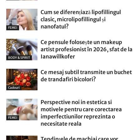
Cum se diferențiază lipofillingul
clasic, microlipofillingul și
nanofatul?
FEMEI
Ce pensule folosește un makeup
artist profesionist în 2026, sfat de la
Ianawillkofer
BODY & SPIRIT
Ce mesaj subtil transmite un buchet
de trandafiri bicolori?
Cadouri
Perspective noi in estetica si
motivele pentru care corectarea
imperfectiunilor reprezinta o
FEMEI
necesitate reala
Tendințele de machiaj care vor