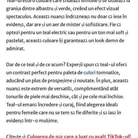
Teal-ul este o culoare care sfidează limitele și se situează la
granița dintre albastru și verde, creând un efect vizual
spectaculos. Această nuanță îndrăzneață nu doar că iese în
evidență, dar are și un aer de mister și sofisticare. Fie că
optezi pentru un teal electric sau pentru un ton mai soft și
pastelat, această culoare îți garantează un look demn de
admirat.
Dar de ce teal și de ce acum? Experții spun că teal-ul oferă
un contrast perfect pentru paleta de
culori
tomnatice,
aducând un plus de prospețime și noutate. În plus, această
nuanță este extrem de versatilă, complimentând atât
tonurile de piele mai deschise, cât și pe cele mai închise.
Teal-ul emană încredere și curaj, fiind alegerea ideală
pentru femeile care nu se tem să fie diferite și să iasă în
evidență într-o mulțime.
Citeşte şi:
Culoarea de păr care a luat cu asalt TikTok-ul!