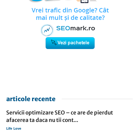
articole recente
Servicii optimizare SEO – ce are de pierdut
afacerea ta daca nu tii cont...
Life Love