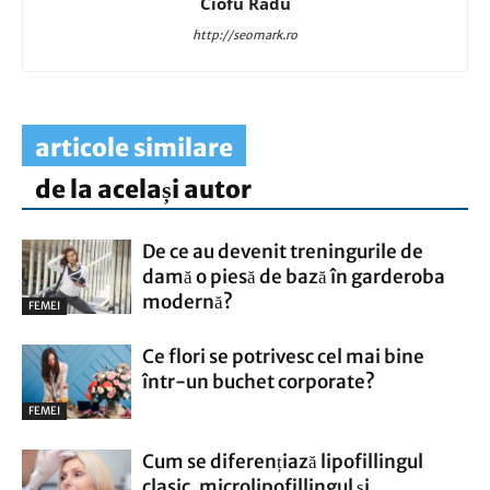
Ciofu Radu
http://seomark.ro
articole similare
de la același autor
De ce au devenit treningurile de
damă o piesă de bază în garderoba
modernă?
FEMEI
Ce flori se potrivesc cel mai bine
într-un buchet corporate?
FEMEI
Cum se diferențiază lipofillingul
clasic, microlipofillingul și