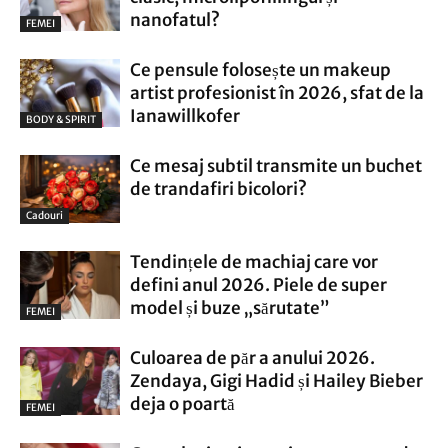
nanofatul?
FEMEI
Ce pensule folosește un makeup
artist profesionist în 2026, sfat de la
Ianawillkofer
BODY & SPIRIT
Ce mesaj subtil transmite un buchet
de trandafiri bicolori?
Cadouri
Tendințele de machiaj care vor
defini anul 2026. Piele de super
model și buze „sărutate”
FEMEI
Culoarea de păr a anului 2026.
Zendaya, Gigi Hadid și Hailey Bieber
deja o poartă
FEMEI