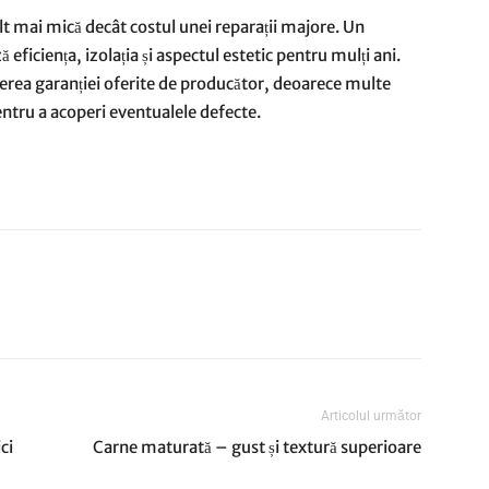
ult mai mică decât costul unei reparații majore. Un
ză eficiența, izolația și aspectul estetic pentru mulți ani.
inerea garanției oferite de producător, deoarece multe
entru a acoperi eventualele defecte.
Articolul următor
ci
Carne maturată – gust și textură superioare