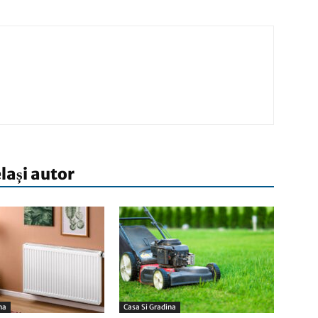
elași autor
na
Casa Si Gradina