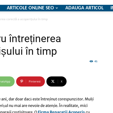
ARTICOLE ONLINE SEO
ADAUGA ARTICOL
I
nerea corectă a acoperișului în timp
firme
ru întreținerea
șului în timp
46
si
hatsApp
Pinterest
X
comunicate
 ani, dar doar dacă este întreținut corespunzător. Mulți
ișul nu mai are nevoie de atenție. În realitate, mici
eparații costisitoare. O
Firma Reparatii Acoperis
cu