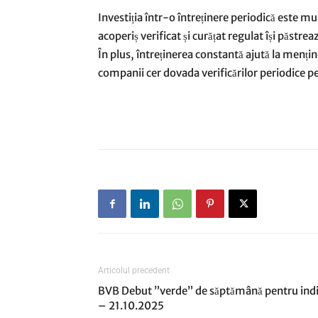
Investiția într-o întreținere periodică este m
acoperiș verificat și curățat regulat își păstrea
În plus, întreținerea constantă ajută la menț
companii cer dovada verificărilor periodice p
Articolul precedent
BVB Debut ”verde” de săptămână pentru indi
– 21.10.2025