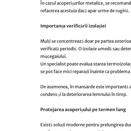
În cazul acoperișurilor metalice, se recomandă
refacerea acestuia dacă apar urme de rugină.
Importanța verificării izolației
Mulți se concentrează doar pe partea exterioară
verificată periodic. O izolație umedă sau deter
mucegaiului.
Un specialist poate evalua starea termoizolație
se pot face mici reparații înainte ca problema s
De asemenea, în mansarde este importantă aer
condens și la deteriorarea lemnului în timp.
Protejarea acoperișului pe termen lung
Există soluții moderne pentru prelungirea dura