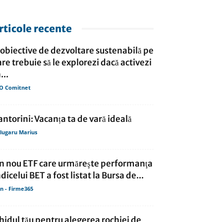
rticole recente
 obiective de dezvoltare sustenabilă pe
are trebuie să le explorezi dacă activezi
...
O Comitnet
antorini: Vacanța ta de vară ideală
lugaru Marius
n nou ETF care urmăreşte performanţa
ndicelui BET a fost listat la Bursa de...
in - Firme365
hidul tău pentru alegerea rochiei de