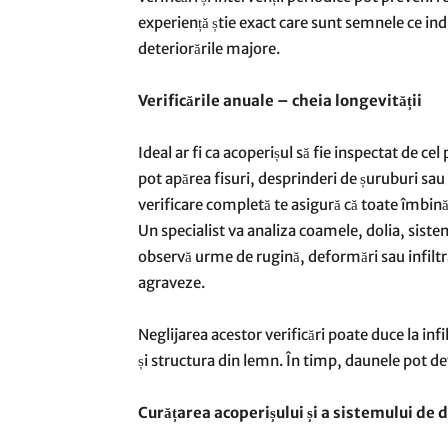
experiență știe exact care sunt semnele ce ind
deteriorările majore.
Verificările anuale – cheia longevității
Ideal ar fi ca acoperișul să fie inspectat de c
pot apărea fisuri, desprinderi de șuruburi sau
verificare completă te asigură că toate îmbină
Un specialist va analiza coamele, dolia, sistem
observă urme de rugină, deformări sau infiltra
agraveze.
Neglijarea acestor verificări poate duce la infi
și structura din lemn. În timp, daunele pot de
Curățarea acoperișului și a sistemului de 