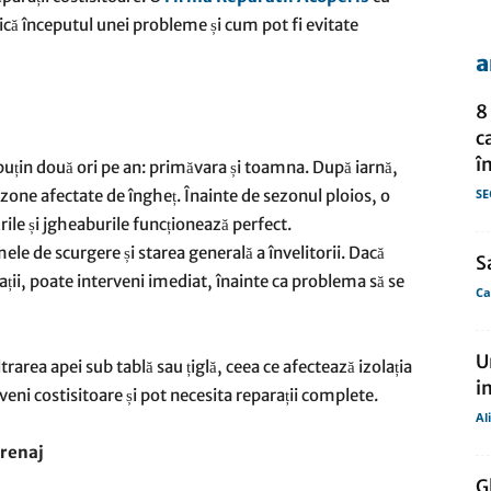
ică începutul unei probleme și cum pot fi evitate
a
de
8
c
în
el puțin două ori pe an: primăvara și toamna. După iarnă,
 zone afectate de îngheț. Înainte de sezonul ploios, o
SE
presa
rile și jgheaburile funcționează perfect.
ele de scurgere și starea generală a învelitorii. Dacă
S
ții, poate interveni imediat, înainte ca problema să se
Ca
U
ltrarea apei sub tablă sau țiglă, ceea ce afectează izolația
i
veni costisitoare și pot necesita reparații complete.
Al
drenaj
G