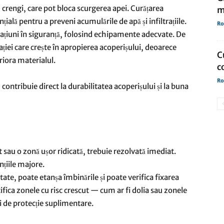
 crengi, care pot bloca scurgerea apei. Curățarea
m
țială pentru a preveni acumulările de apă și infiltrațiile.
Ro
ațiuni în siguranță, folosind echipamente adecvate. De
ei care crește în apropierea acoperișului, deoarece
C
riora materialul.
c
Ro
contribuie direct la durabilitatea acoperișului și la buna
 sau o zonă ușor ridicată, trebuie rezolvată imediat.
nțiile majore.
tate, poate etanșa îmbinările și poate verifica fixarea
fica zonele cu risc crescut — cum ar fi dolia sau zonele
ii de protecție suplimentare.