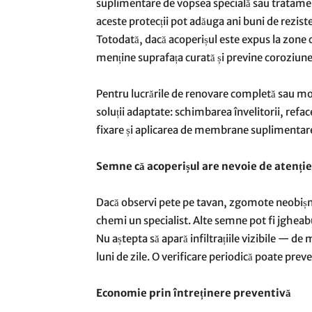
suplimentare de vopsea specială sau tratamen
aceste protecții pot adăuga ani buni de rezisten
Totodată, dacă acoperișul este expus la zone 
menține suprafața curată și previne coroziune
Pentru lucrările de renovare completă sau m
soluții adaptate: schimbarea învelitorii, refa
fixare și aplicarea de membrane suplimentar
Semne că acoperișul are nevoie de atenție
Dacă observi pete pe tavan, zgomote neobișnu
chemi un specialist. Alte semne pot fi jgheaburi
Nu aștepta să apară infiltrațiile vizibile — de
luni de zile. O verificare periodică poate preven
Economie prin întreținere preventivă