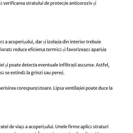
 verificarea stratului de protecție anticoroziv și
 a acoperișului, dar și izolația din interior trebuie
iorată reduce eficiența termică și favorizează apariția
i și poate detecta eventuale infiltrații ascunse. Astfel,
ă se extindă la grinzi sau pereți.
isirea corespunzătoare. Lipsa ventilației poate duce la
tei de viață a acoperișului. Unele firme aplică straturi