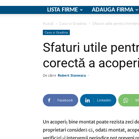
LISTA FIRME
ADAUGA FIRMA
Acasă
Casa si Gradina
Sfaturi utile pentru întreți
Casa si Gradina
Sfaturi utile pent
corectă a acoperi
De către
Robert Stanescu
-
Facebook
Linkedin
W
Un acoperiș bine montat poate rezista zeci de
proprietari consideră că, odată montat, acoper
verificări și intervenții periodice pot preveni r