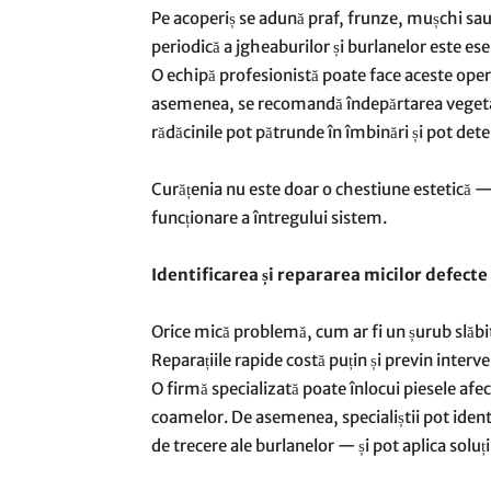
Pe acoperiș se adună praf, frunze, mușchi sau
periodică a jgheaburilor și burlanelor este esen
O echipă profesionistă poate face aceste oper
asemenea, se recomandă îndepărtarea vegetați
rădăcinile pot pătrunde în îmbinări și pot dete
Curățenia nu este doar o chestiune estetică — 
funcționare a întregului sistem.
Identificarea și repararea micilor defecte
Orice mică problemă, cum ar fi un șurub slăbit
Reparațiile rapide costă puțin și previn interve
O firmă specializată poate înlocui piesele afec
coamelor. De asemenea, specialiștii pot identi
de trecere ale burlanelor — și pot aplica soluț