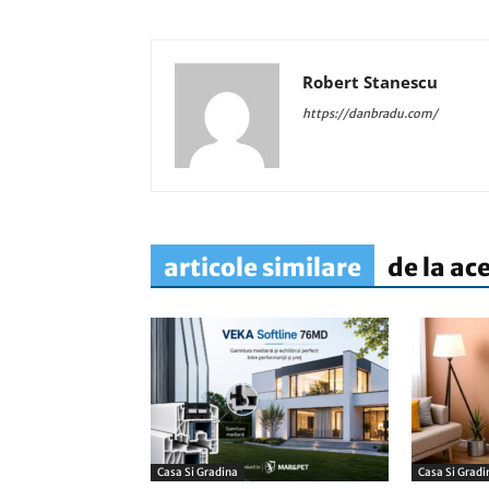
Robert Stanescu
https://danbradu.com/
articole similare
de la ac
Casa Si Gradina
Casa Si Gradi