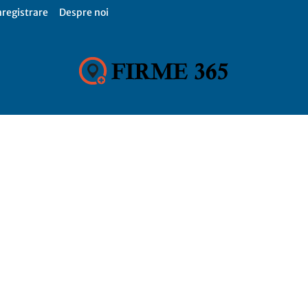
nregistrare
Despre noi
Firme
365,
Catalog