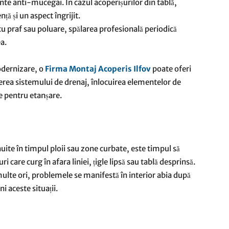
te anti-mucegai. În cazul acoperișurilor din tablă,
ță și un aspect îngrijit.
cu praf sau poluare, spălarea profesională periodică
a.
odernizare, o
Firma Montaj Acoperis Ilfov
poate oferi
cerea sistemului de drenaj, înlocuirea elementelor de
e pentru etanșare.
ite în timpul ploii sau zone curbate, este timpul să
 care curg în afara liniei, țigle lipsă sau tablă desprinsă.
 multe ori, problemele se manifestă în interior abia după
i aceste situații.