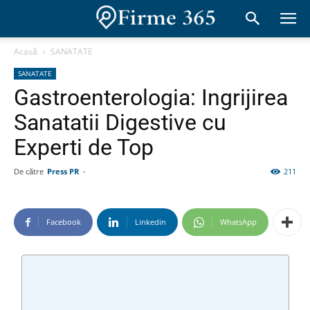
Acasă
SANATATE
SANATATE
Gastroenterologia: Ingrijirea
Sanatatii Digestive cu
Experti de Top
De către
Press PR
-
211
Facebook
Linkedin
WhatsApp