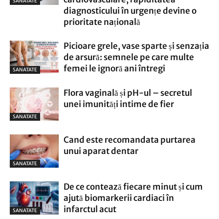
SANATATE
diagnosticului în urgențe devine o
prioritate națională
Picioare grele, vase sparte și senzația
de arsură: semnele pe care multe
femei le ignoră ani întregi
SANATATE
Flora vaginală și pH-ul – secretul
unei imunități intime de fier
SANATATE
Cand este recomandata purtarea
unui aparat dentar
SANATATE
De ce contează fiecare minut și cum
ajută biomarkerii cardiaci în
infarctul acut
SANATATE