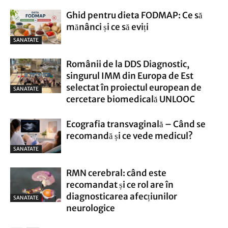
Ghid pentru dieta FODMAP: Ce să
mănânci și ce să eviți
SANATATE
Românii de la DDS Diagnostic,
singurul IMM din Europa de Est
selectat în proiectul european de
SANATATE
cercetare biomedicală UNLOOC
Ecografia transvaginală – Când se
recomandă și ce vede medicul?
SANATATE
RMN cerebral: când este
recomandat și ce rol are în
diagnosticarea afecțiunilor
SANATATE
neurologice