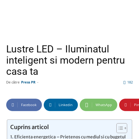
Lustre LED – Iluminatul
inteligent si modern pentru
casa ta
De către
Press PR
-
182
Facebook
Linkedin
WhatsApp
Pin
Cuprins articol
Eficienta energetica – Prietenos cu mediul si cu bugetul