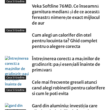
Casa Si Gradina
Veka Softline 76MD. Ce înseamnă
garnitura mediană și de ce această
fereastră nimerește exact mijlocul
de aur
Casa Si Gradina
Cum alegi un calorifer din otel
pentru locuinta ta? Ghid complet
pentru o alegere corecta
Întreținerea corectă a mașinilor de
grădinărit: pași esențiali înainte de
primăvară
Casa Si Gradina
Cele mai frecvente greseli atunci
cand alegi robinetii pentru calorifere
Casa Si Gradina
si cum le poti evita
Gard din aluminiu: investiția care