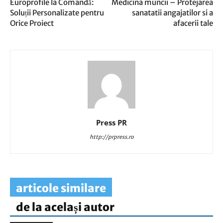
Europrofile la Comandă:
Medicina muncii – Protejarea
Soluții Personalizate pentru
sanatatii angajatilor si a
Orice Proiect
afacerii tale
Press PR
http://prpress.ro
articole similare
de la același autor