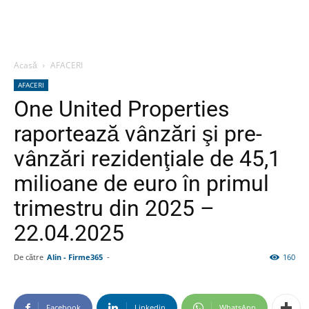
Acasă
AFACERI
AFACERI
One United Properties
raportează vânzări şi pre-
vânzări rezidenţiale de 45,1
milioane de euro în primul
trimestru din 2025 –
22.04.2025
De către
Alin - Firme365
-
160
Facebook
Linkedin
WhatsApp