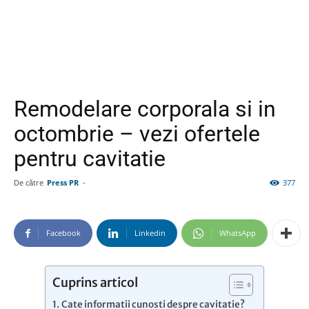
Remodelare corporala si in
octombrie – vezi ofertele
pentru cavitatie
De către
Press PR
-
377
Facebook
Linkedin
WhatsApp
Cuprins articol
Cate informatii cunosti despre cavitatie?