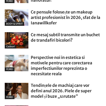
nanofatul?
FEMEI
Ce pensule folosește un makeup
artist profesionist în 2026, sfat de la
Ianawillkofer
BODY & SPIRIT
Ce mesaj subtil transmite un buchet
de trandafiri bicolori?
Cadouri
Perspective noi in estetica si
motivele pentru care corectarea
imperfectiunilor reprezinta o
FEMEI
necesitate reala
Tendințele de machiaj care vor
defini anul 2026. Piele de super
model și buze „sărutate”
FEMEI