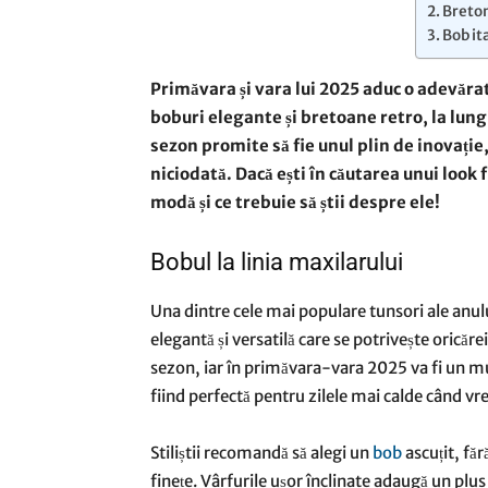
Breton
Bob it
Primăvara și vara lui 2025 aduc o adevărată
boburi elegante și bretoane retro, la lungi
sezon promite să fie unul plin de inovație,
niciodată. Dacă ești în căutarea unui look f
modă și ce trebuie să știi despre ele!
Bobul la linia maxilarului
Una dintre cele mai populare tunsori ale anulu
elegantă și versatilă care se potrivește oricăre
sezon, iar în primăvara-vara 2025 va fi un m
fiind perfectă pentru zilele mai calde când vre
Stiliștii recomandă să alegi un
bob
ascuțit, făr
finețe. Vârfurile ușor înclinate adaugă un plu