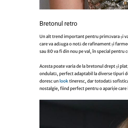
Bretonul retro
Un alt trend important pentru primăvara și va
care va adăuga o notă de rafinament și farmec f
sau 80 va fi din nou pe val, în special pentru 
Acesta poate varia de la bretonul drept și pla
ondulată, perfect adaptabil la diverse tipuri de
doresc un
look
tineresc, dar totodată sofistic
nostalgie, fiind perfect pentru o apariție care 