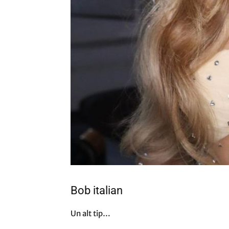
Bob italian
Un alt tip…