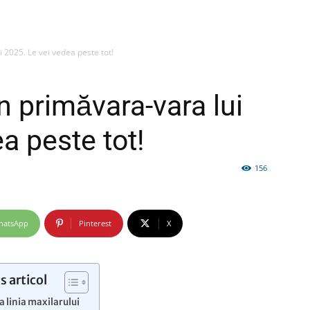
i 2025. Le vei vedea peste tot!
firme
în primăvara-vara lui
a peste tot!
156
si
hatsApp
Pinterest
X
comunicate
s articol
a linia maxilarului