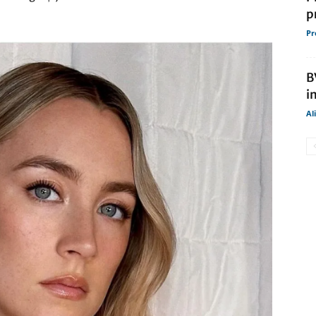
p
Pr
B
i
Al