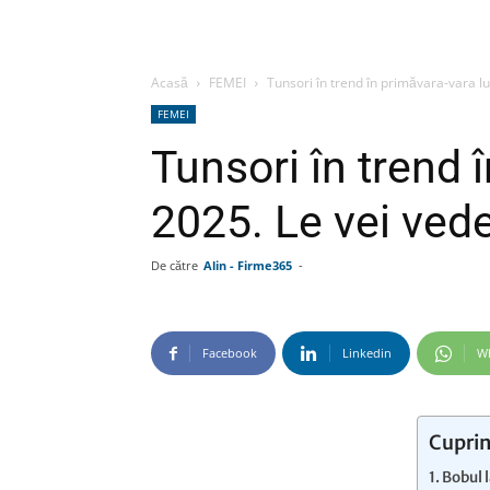
Acasă
FEMEI
Tunsori în trend în primăvara-vara lu
FEMEI
Tunsori în trend 
2025. Le vei vede
De către
Alin - Firme365
-
Facebook
Linkedin
W
Cuprin
Bobul l