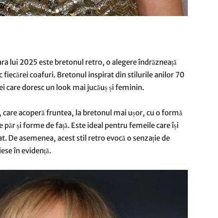
ra lui 2025 este bretonul retro, o alegere îndrăzneață
iecărei coafuri. Bretonul inspirat din stilurile anilor 70
cei care doresc un look mai jucăuș și feminin.
t, care acoperă fruntea, la bretonul mai ușor, cu o formă
 păr și forme de față. Este ideal pentru femeile care își
at. De asemenea, acest stil retro evocă o senzație de
iese în evidență.