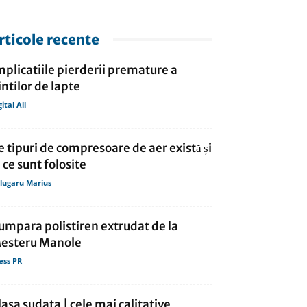
rticole recente
mplicatiile pierderii premature a
intilor de lapte
gital All
e tipuri de compresoare de aer există și
a ce sunt folosite
lugaru Marius
umpara polistiren extrudat de la
esteru Manole
ess PR
lasa sudata | cele mai calitative