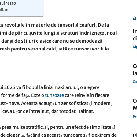
ul retro
alian
a
de
 revoluție în materie de tunsori și coafuri. De la
I
mi de păr cu șuvițe lungi și straturi îndrăznețe, noul
d
 dar și de stiluri clasice care nu se demodează
Di
resh pentru sezonul cald, iată ce tunsori vor fi la
presa
C
l
Ca
i 2025 va fi bobul la linia maxilarului, o alegere
i forme de față. Este o
tunsoare
care reînvie în fiecare
C
ust-have. Aceasta adaugă un aer sofisticat și modern,
M
i ceva ușor de întreținut, dar totodată rafinat.
Pr
ă prea multe stratificări, pentru un efect de simplitate și
s de eleganță, făcând ca această tunsoare să fie extrem de
P