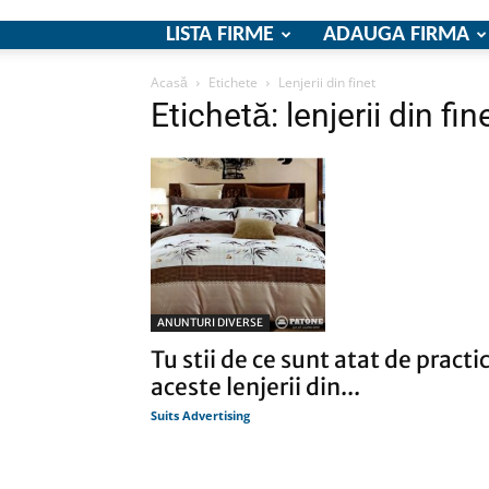
LISTA FIRME
ADAUGA FIRMA
Acasă
Etichete
Lenjerii din finet
Etichetă: lenjerii din fin
ANUNTURI DIVERSE
Tu stii de ce sunt atat de practi
aceste lenjerii din...
Suits Advertising