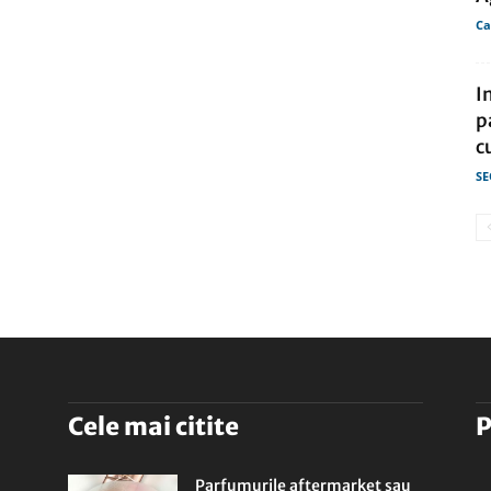
Ca
I
p
c
SE
Cele mai citite
P
Parfumurile aftermarket sau