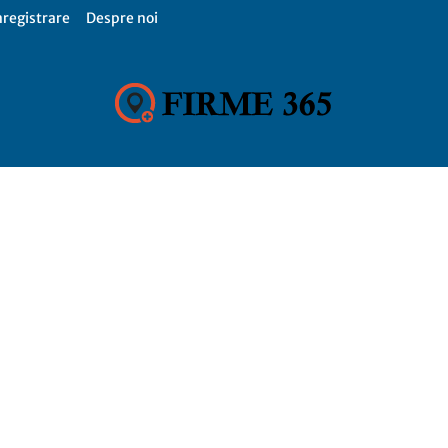
nregistrare
Despre noi
Firme
365,
Catalog