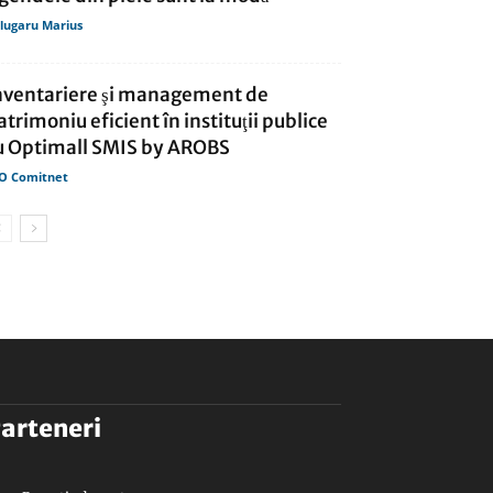
lugaru Marius
nventariere şi management de
atrimoniu eficient în instituţii publice
u Optimall SMIS by AROBS
O Comitnet
arteneri