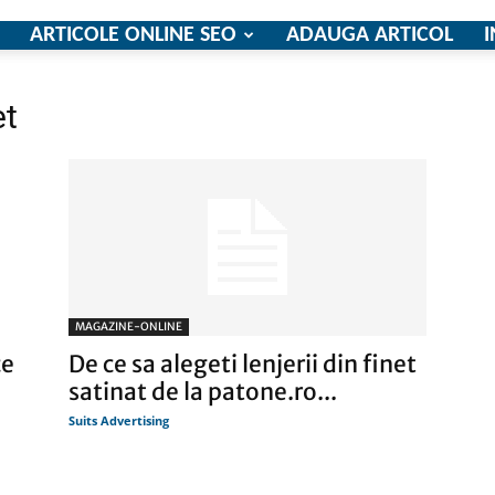
ARTICOLE ONLINE SEO
ADAUGA ARTICOL
I
et
firme
si
MAGAZINE-ONLINE
ce
De ce sa alegeti lenjerii din finet
satinat de la patone.ro...
Suits Advertising
comunicate