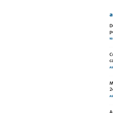
a
de
D
p
90
presa
C
c
Al
M
2
Al
A