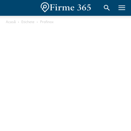
Acasă
Etichete
Profinox