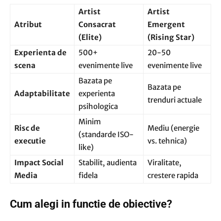
Artist
Artist
Atribut
Consacrat
Emergent
(Elite)
(Rising Star)
Experienta de
500+
20-50
scena
evenimente live
evenimente live
Bazata pe
Bazata pe
Adaptabilitate
experienta
trenduri actuale
psihologica
Minim
Risc de
Mediu (energie
(standarde ISO-
executie
vs. tehnica)
like)
Impact Social
Stabilit, audienta
Viralitate,
Media
fidela
crestere rapida
Cum alegi in functie de obiective?