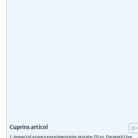
Cuprins articol
Impactul asupra evenimentelor private: DJ vs. Formatii Live