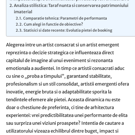
Analiza stilistica: Taraf nunta si conservarea patrimoniului
imaterial
Comparatie tehnica: Parametri de performanta
Cum alegi in functie de obiective?
Statisici si date recente: Evolutia pietei de booking
Alegerea intre un artist consacrat si un artist emergent
reprezinta o decizie strategica ce influenteaza direct
capitalul de imagine al unui eveniment si rezonanta
emotionala a audientei. In timp ce artistii consacrati aduc
cu sine o „proba a timpului”, garantand stabilitate,
profesionalism si un stil consolidat, artistii emergenti ofera
inovatie, energie bruta si o adaptabilitate sporita la
tendintele efemere ale pietei. Aceasta dinamica nu este
doar o chestiune de preferinta, ci tine de arhitectura
experientei: vrei predictibilitatea unei performante de elita
sau surpriza unei viziuni proaspete? Intentia de cautare a
utilizatorului vizeaza echilibrul dintre buget, impact si