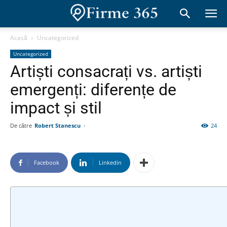
Acasă
Uncategorized
Uncategorized
Artiști consacrați vs. artiști
emergenți: diferențe de
impact și stil
De către
Robert Stanescu
-
24
Facebook
Linkedin