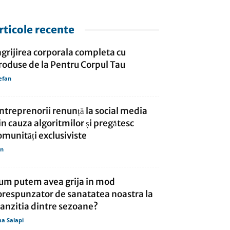
rticole recente
ngrijirea corporala completa cu
roduse de la Pentru Corpul Tau
efan
ntreprenorii renunță la social media
in cauza algoritmilor și pregătesc
omunități exclusiviste
in
um putem avea grija in mod
orespunzator de sanatatea noastra la
ranzitia dintre sezoane?
a Salapi