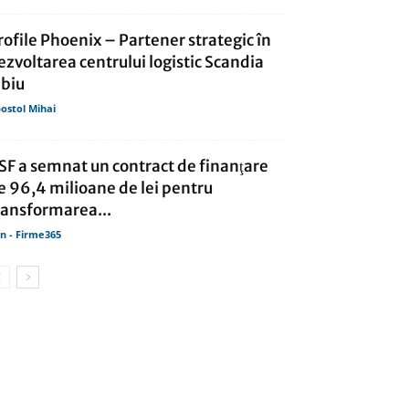
rofile Phoenix – Partener strategic în
ezvoltarea centrului logistic Scandia
ibiu
ostol Mihai
SF a semnat un contract de finanţare
e 96,4 milioane de lei pentru
ransformarea...
in - Firme365