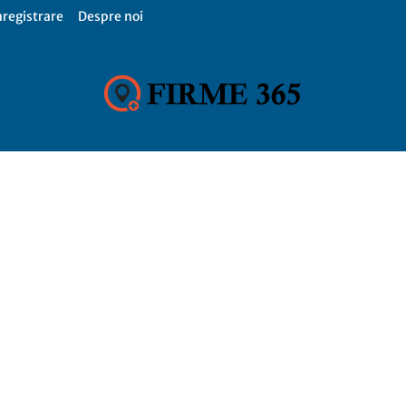
nregistrare
Despre noi
Firme
365,
Catalog