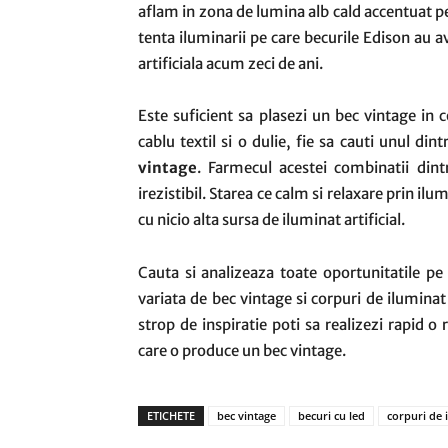
aflam in zona de lumina alb cald accentuat pe
tenta iluminarii pe care becurile Edison au 
artificiala acum zeci de ani.
Este suficient sa plasezi un bec vintage in 
cablu textil si o dulie, fie sa cauti unul din
vintage
. Farmecul acestei combinatii dint
irezistibil. Starea ce calm si relaxare prin i
cu nicio alta sursa de iluminat artificial.
Cauta si analizeaza toate oportunitatile pe 
variata de bec vintage si corpuri de ilumina
strop de inspiratie poti sa realizezi rapid 
care o produce un bec vintage.
ETICHETE
bec vintage
becuri cu led
corpuri de 