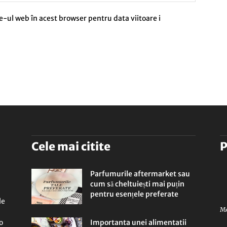
e-ul web în acest browser pentru data viitoare i
Cele mai citite
P
Parfumurile aftermarket sau
cum să cheltuiești mai puțin
pentru esențele preferate
le
Mo
o
Importanta unei alimentatii