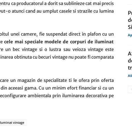
ntru ca producatorul a dorit sa sublinieze cat mai precis
avut-o atunci cand au umplut casele si strazile cu lumina
P
d
S
coltul unei camere, fie suspendat direct in plafon cu un
Ap
tre
cele mai speciale modele de corpuri de iluminat
re un bec vintage si o lustra sau veioza vintage este
A
luminarea obtinuta cu becuri vintage nu poate fi comparata
d
t
Al
care un magazin de specialitate ti le ofera prin oferta
t din aceeasi gama. Cu un minim efort financiar si cu un
o reconfigurare ambientala prin iluminarea decorativa pe
iluminat vintage