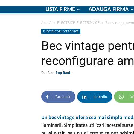
LISTA FIRME
ADAUGA FIRMA
Acasă
ELECTRICE-ELECTRONICE
Bec vintage pent
ELECTRICE-ELECTRONICE
Bec vintage pentr
reconfigurare am
De către
Pop Raul
-
Facebook
Linkedin
W
Un bec vintage ofera cea mai simpla mod
iluminarii. Simplitatea utilizarii acestei surs
nu ai auzit, sau nu ai crezut ca pot schimb