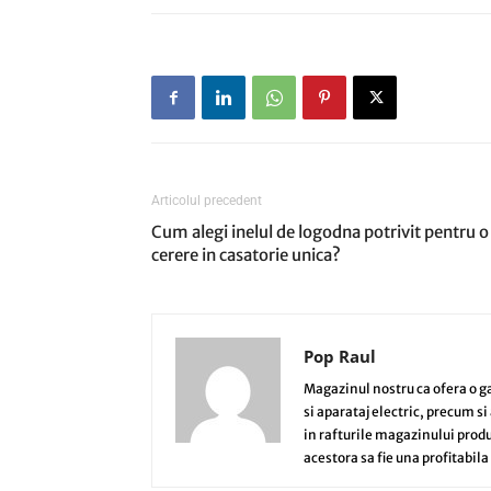
Articolul precedent
Cum alegi inelul de logodna potrivit pentru o
cerere in casatorie unica?
Pop Raul
Magazinul nostru ca ofera o g
si aparataj electric, precum s
in rafturile magazinului produ
acestora sa fie una profitabila