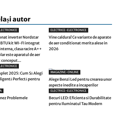
elași autor
LECTRONICE
ELECTRICE-ELECTRONICE
onat inverter Nordstar
Vine caldura! Ce variante de aparate
BTU kit WI-FI integrat
de aer conditionat merita alese in
interna, clasa racire A++
2026
lar este aparatul de aer
 conceput...
LECTRONICE
MAGAZINE-ONLINE
plet 2025: Cum Să Alegi
eligentă Perfectă pentru
Alege Benzi Led pentru crearea unor
aspecte inedite a incaperilor
A
ELECTRICE-ELECTRONICE
nez Problemele
Becuri LED: Eficienta si Durabilitate
pentru Iluminatul Tau Modern