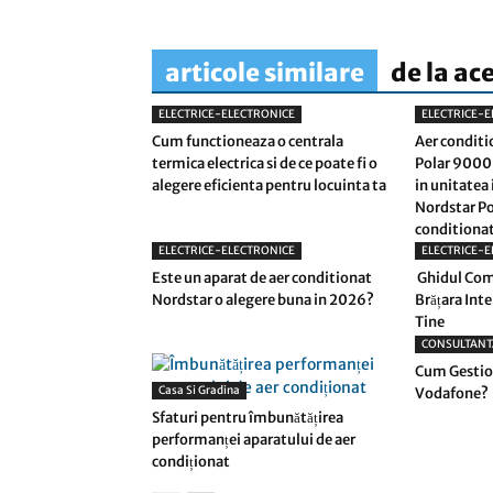
articole similare
de la ac
ELECTRICE-ELECTRONICE
ELECTRICE-E
Cum functioneaza o centrala
Aer conditi
termica electrica si de ce poate fi o
Polar 9000 
alegere eficienta pentru locuinta ta
in unitatea 
Nordstar Po
conditionat
ELECTRICE-ELECTRONICE
ELECTRICE-E
Este un aparat de aer conditionat
Ghidul Com
Nordstar o alegere buna in 2026?
Brățara Int
Tine
CONSULTANT
Cum Gestio
Casa Si Gradina
Vodafone?
Sfaturi pentru îmbunătățirea
performanței aparatului de aer
condiționat