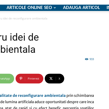
ARTICOLE ONLINE SEO
ADAUGA ARTICOL
I
ru idei de reconfigurare ambientala
firme
u idei de
bientala
933
si
hatsApp
Pinterest
X
comunicate
alitate de reconfigurare ambientala
prin schimbarea
e de lumina artificiala aduce oportunitati despre care inca
a atat de rapid si cu efect benefic perceptia spatiilor