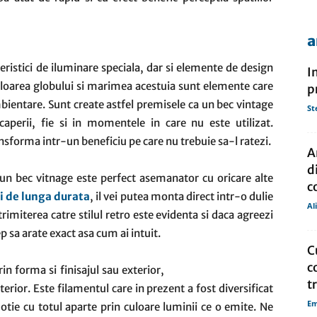
a
de
eristici de iluminare speciala, dar si elemente de design
I
uloarea globului si marimea acestuia sunt elemente care
p
ambientare. Sunt create astfel premisele ca un bec vintage
St
caperii, fie si in momentele in care nu este utilizat.
nsforma intr-un beneficiu pe care nu trebuie sa-l ratezi.
presa
A
d
 un bec vitnage este perfect asemanator cu oricare alte
c
si de lunga durata
, il vei putea monta direct intr-o dulie
Al
trimiterea catre stilul retro este evidenta si daca agreezi
p sa arate exact asa cum ai intuit.
C
c
n forma si finisajul sau exterior,
t
terior. Este filamentul care in prezent a fost diversificat
Em
otie cu totul aparte prin culoare luminii ce o emite. Ne