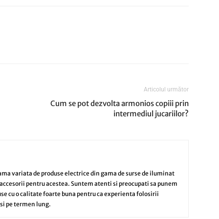
Articolul următor
Cum se pot dezvolta armonios copiii prin
intermediul jucariilor?
ama variata de produse electrice din gama de surse de iluminat
i accesorii pentru acestea. Suntem atenti si preocupati sa punem
se cu o calitate foarte buna pentru ca experienta folosirii
 si pe termen lung.