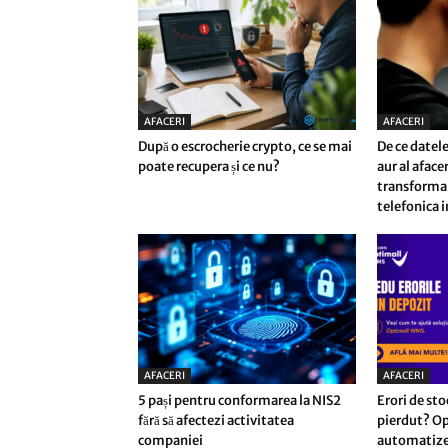
AFACERI
AFACERI
După o escrocherie crypto, ce se mai
De ce datele
poate recupera și ce nu?
aur al afac
transforma 
telefonica i
AFACERI
AFACERI
5 pași pentru conformarea la NIS2
Erori de sto
fără să afectezi activitatea
pierdut? Op
companiei
automatizez