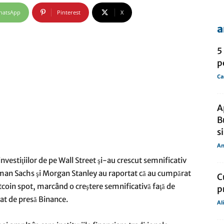
hatsApp
Pinterest
X
a
de
5
p
Ca
presa
A
B
s
An
 investiţiilor de pe Wall Street şi-au crescut semnificativ
an Sachs şi Morgan Stanley au raportat că au cumpărat
C
tcoin spot, marcând o creştere semnificativă faţă de
p
t de presă Binance.
Al