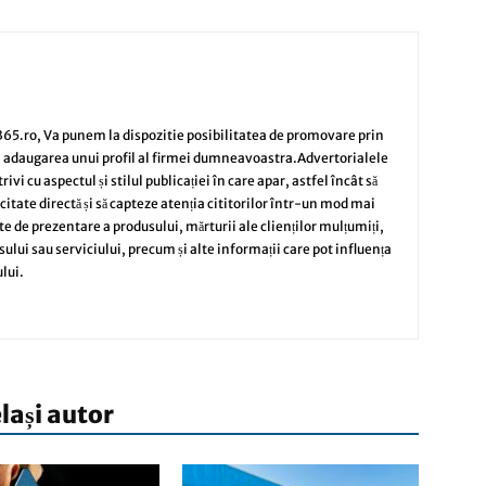
65.ro, Va punem la dispozitie posibilitatea de promovare prin
i adaugarea unui profil al firmei dumneavoastra.Advertorialele
vi cu aspectul și stilul publicației în care apar, astfel încât să
citate directă și să capteze atenția cititorilor într-un mod mai
te de prezentare a produsului, mărturii ale clienților mulțumiți,
sului sau serviciului, precum și alte informații care pot influența
lui.
elași autor