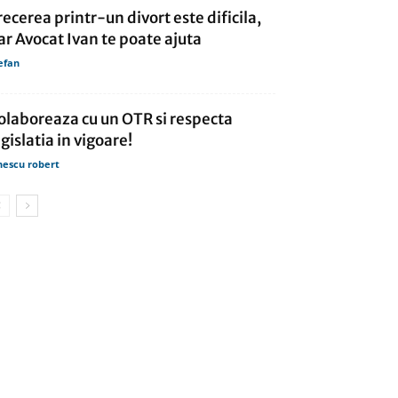
recerea printr-un divort este dificila,
ar Avocat Ivan te poate ajuta
efan
olaboreaza cu un OTR si respecta
egislatia in vigoare!
nescu robert