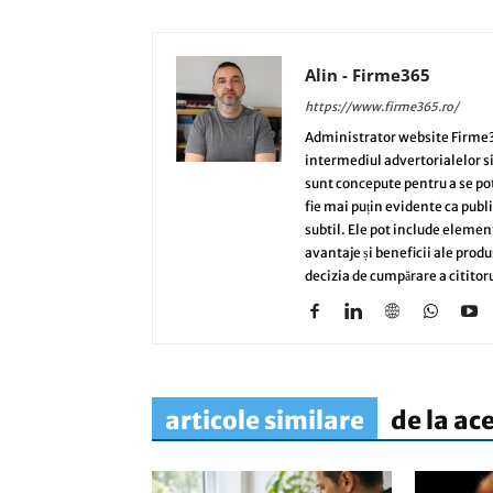
Alin - Firme365
https://www.firme365.ro/
Administrator website Firme3
intermediul advertorialelor s
sunt concepute pentru a se potri
fie mai puțin evidente ca publi
subtil. Ele pot include elemen
avantaje și beneficii ale produ
decizia de cumpărare a cititoru
articole similare
de la ac