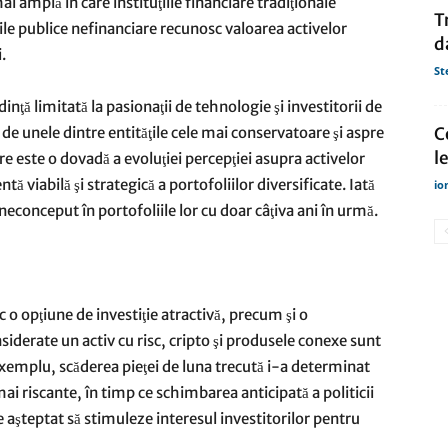
 amplă în care instituţiile financiare tradiţionale
T
iile publice nefinanciare recunosc valoarea activelor
d
.
St
ţă limitată la pasionaţii de tehnologie şi investitorii de
 de unele dintre entităţile cele mai conservatoare şi aspre
C
l
e este o dovadă a evoluţiei percepţiei asupra activelor
ă viabilă şi strategică a portofoliilor diversificate. Iată
io
e neconceput în portofoliile lor cu doar câţiva ani în urmă.
c o opţiune de investiţie atractivă, precum şi o
siderate un activ cu risc, cripto şi produsele conexe sunt
xemplu, scăderea pieţei de luna trecută i-a determinat
 mai riscante, în timp ce schimbarea anticipată a politicii
aşteptat să stimuleze interesul investitorilor pentru