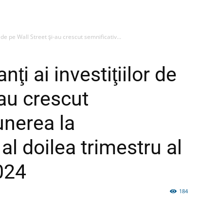
r de pe Wall Street şi-au crescut semnificativ...
firme
nţi ai investiţiilor de
-au crescut
unerea la
si
al doilea trimestru al
024
comunicate
184