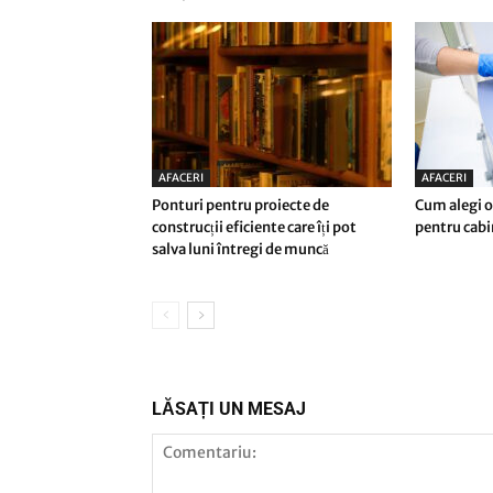
AFACERI
AFACERI
Ponturi pentru proiecte de
Cum alegi o
construcții eficiente care îți pot
pentru cab
salva luni întregi de muncă
LĂSAȚI UN MESAJ