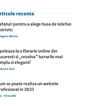
rticole recente
 sfaturi pentru a alege husa de telefon
otrivită
lugaru Marius
peleaza la o florarie online din
ucuresti si „rezolva” lucrurile mai
implu si elegant!
dreea Paul
um se poate realiza un website
rofesional in 2023
in - Firme365