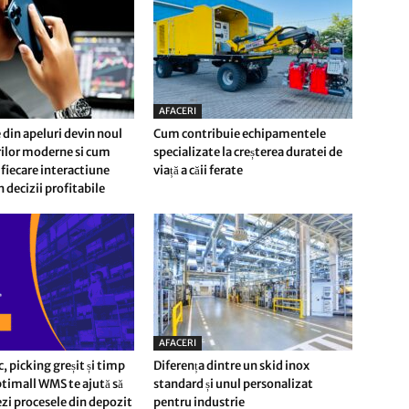
AFACERI
 din apeluri devin noul
Cum contribuie echipamentele
erilor moderne si cum
specializate la creșterea duratei de
fiecare interactiune
viață a căii ferate
n decizii profitabile
AFACERI
c, picking greșit și timp
Diferența dintre un skid inox
timall WMS te ajută să
standard și unul personalizat
i procesele din depozit
pentru industrie