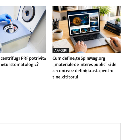
AFACERI
 centrifugă PRF potrivită
Cum definește SpinMag.org
inetul stomatologic?
„materiale de interes public” și de
ce contează definiția asta pentru
tine, cititorul