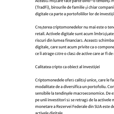
Această mişcare face parte dintr-o tendinţă mai
(TradFi), birourile de familie şi chiar compan
digitale ca parte a portofoliilor lor de investiţii
Creşterea criptomonedelor nu mai este o tendin
retail. Activele digitale sunt acum îmbrăţişate
riscuri din lumea financiară. Această schimbar
digitale, care sunt acum privite ca o component
ce îi atrage către o clasă de active care ar fi d
Calitatea cripto ca obiect al investiţiei
Criptomonedele oferă calităţi unice, care le fa
modalitate de a diversifica un portofoliu. Con
sensibile la tendinţele macroeconomice. De e
pe unii investitori să se retragă de la activele
monetare a Rezervei Federale din SUA este de 
activele digitale.