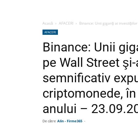
Acasă
AFACERI
Binance: Unii giganţi ai investiţiilo
AFACERI
Binance: Unii giga
pe Wall Street şi
semnificativ exp
criptomonede, în 
anului – 23.09.2
De către
Alin - Firme365
-