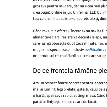
grozavă pentru mișcare, dar nu e cea mai plăc
crea puțină ordine în jur. Un felinar LED bun
fața celui din fața ta într-un perete alb și, d
Când mă uit la oferte și încerc să nu mă las f
alimentare clară, rezistență decentă la apă, a
care nu mă obosește după zece minute. Tocma
magazine specializate, inclusiv pe
Miculmes
ori, produsul cel mai fiabil nu e cel care strigă
De ce frontala rămâne pie
Am un respect foarte concret pentru lanterna 
mai ai lumină: legi prelate, gătești, cauți bețe 
o hartă, speli ceva rapid, strângi masa. Când
parcă se liniștește și face ce are de făcut.