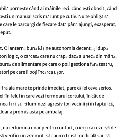
bilă pornește când ai mâinile reci, când ești obosit, când
itești un manual scris mărunt pe cutie. Nu te obligă să
 care le parcurgi de fiecare dată până ajungi, exasperat,
ceput.
. O lanternă bună își ține autonomia decentă și după
uton logic, o carcasă care nu crapă dacă alunecă din mână,
o sursă de alimentare pe care o poți gestiona fără teatru,
ori pe care îi poți încărca ușor.
ifra aia mare te prinde imediat, pare că iei ceva serios.
: în felul în care vezi fermoarul cortului, în cât de
a fără să-ți luminezi agresiv toți vecinii și în faptul că,
 doar a promis asta pe ambalaj.
, nu iei lumina doar pentru confort, o iei și ca rezervă de
să verifici un zgomot, să cauți o trusă medicală sau să