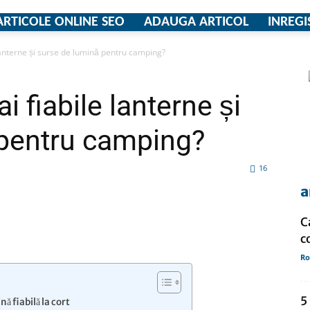
ARTICOLE ONLINE SEO
ADAUGA ARTICOL
INREGI
lanterne și surse de lumină pentru camping?
firme
i fiabile lanterne și
 pentru camping?
si
16
a
C
tsApp
Pinterest
X
c
comunicate
Ro
5
ă fiabilă la cort