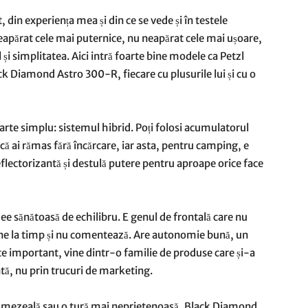
 din experiența mea și din ce se vede și în testele
 neapărat cele mai puternice, nu neapărat cele mai ușoare,
și simplitatea. Aici intră foarte bine modele ca Petzl
 Diamond Astro 300-R, fiecare cu plusurile lui și cu o
arte simplu: sistemul hibrid. Poți folosi acumulatorul
dacă ai rămas fără încărcare, iar asta, pentru camping, e
reflectorizantă și destulă putere pentru aproape orice face
 sănătoasă de echilibru. E genul de frontală care nu
 vine la timp și nu comentează. Are autonomie bună, un
rte important, vine dintr-o familie de produse care și-a
ntă, nu prin trucuri de marketing.
tă umezeală sau o tură mai neprietenoasă, Black Diamond