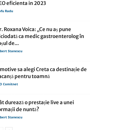
EO eficienta in 2023
ofu Radu
r. Roxana Voica: „Ce nu aș pune
iciodată ca medic gastroenterolog în
oșul de...
bert Stanescu
 motive sa alegi Creta ca destinație de
acanță pentru toamnă
O Comitnet
ât durează o prestație live a unei
ormații de nuntă?
bert Stanescu