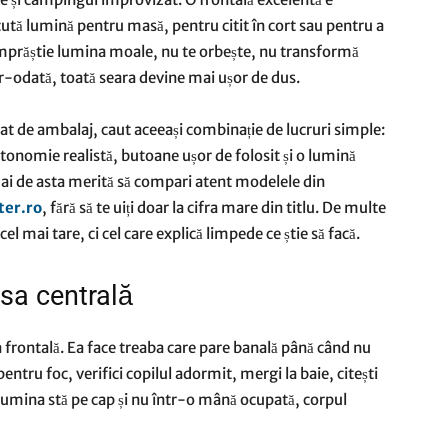
ută lumină pentru masă, pentru citit în cort sau pentru a
 împrăștie lumina moale, nu te orbește, nu transformă
intr-odată, toată seara devine mai ușor de dus.
urat de ambalaj, caut aceeași combinație de lucruri simple:
utonomie realistă, butoane ușor de folosit și o lumină
i de asta merită să compari atent modelele din
ter.ro
, fără să te uiți doar la cifra mare din titlu. De multe
 cel mai tare, ci cel care explică limpede ce știe să facă.
sa centrală
frontală. Ea face treaba care pare banală până când nu
pentru foc, verifici copilul adormit, mergi la baie, citești
 lumina stă pe cap și nu într-o mână ocupată, corpul