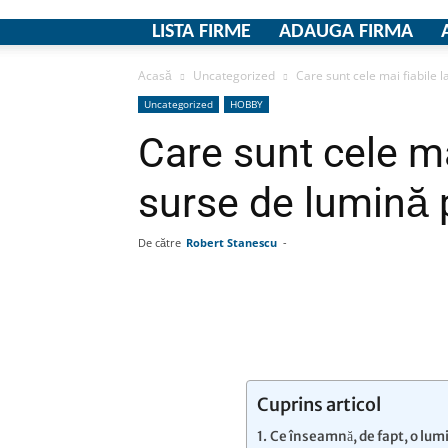
LISTA FIRME
ADAUGA FIRMA
Acasă
Uncategorized
Care sunt cele mai fiabile 
Uncategorized
HOBBY
Care sunt cele ma
surse de lumină
De către
Robert Stanescu
-
Facebook
Linkedin
Wha
Cuprins articol
Ce înseamnă, de fapt, o lumin