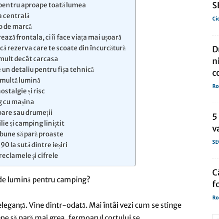
S
pentru aproape toată lumea
a centrală
Ci
de
lo de marcă
ază frontala, ci îi face viața mai ușoară
ă rezerva care te scoate din încurcătură
D
mult decât carcasa
n
e un detaliu pentru fișa tehnică
c
 multă lumină
Ro
presa
ostalgie și risc
g cu mașina
șoare sau drumeții
5
e și camping liniștit
v
 bune să pară proaste
SE
90 la sută dintre ieșiri
eclamele și cifrele
C
f
Ro
leganță. Vine dintr-odată. Mai întâi vezi cum se stinge
epe să pară mai grea, fermoarul cortului se