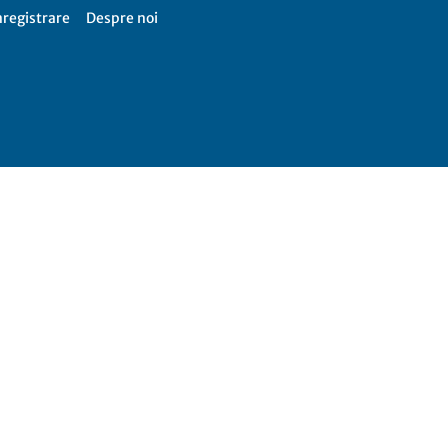
nregistrare
Despre noi
Firme
365,
Catalog