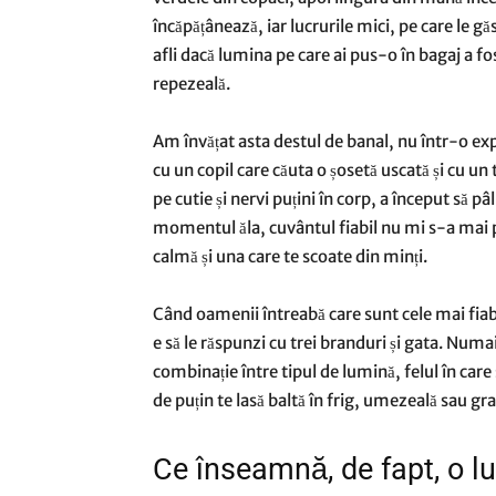
încăpățânează, iar lucrurile mici, pe care le gă
afli dacă lumina pe care ai pus-o în bagaj a f
repezeală.
Am învățat asta destul de banal, nu într-o expe
cu un copil care căuta o șosetă uscată și cu un
pe cutie și nervi puțini în corp, a început să 
momentul ăla, cuvântul fiabil nu mi s-a mai p
calmă și una care te scoate din minți.
Când oamenii întreabă care sunt cele mai fiab
e să le răspunzi cu trei branduri și gata. Num
combinație între tipul de lumină, felul în care 
de puțin te lasă baltă în frig, umezeală sau gr
Ce înseamnă, de fapt, o lu