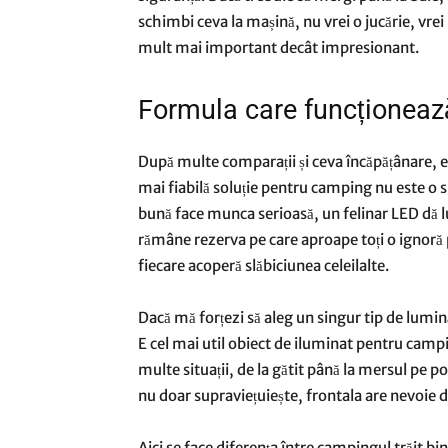
schimbi ceva la mașină, nu vrei o jucărie, vrei 
mult mai important decât impresionant.
Formula care funcționeaz
După multe comparații și ceva încăpățânare, e
mai fiabilă soluție pentru camping nu este o s
bună face munca serioasă, un felinar LED dă l
rămâne rezerva pe care aproape toți o ignoră p
fiecare acoperă slăbiciunea celeilalte.
Dacă mă forțezi să aleg un singur tip de lumină
E cel mai util obiect de iluminat pentru campin
multe situații, de la gătit până la mersul pe p
nu doar supraviețuiește, frontala are nevoie
Aici se face diferența între campingul trăit b