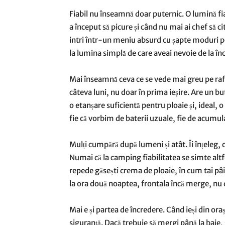
Fiabil nu înseamnă doar puternic. O lumină fia
a început să picure și când nu mai ai chef să c
intri într-un meniu absurd cu șapte moduri pe
la lumina simplă de care aveai nevoie de la în
Mai înseamnă ceva ce se vede mai greu pe raft
câteva luni, nu doar în prima ieșire. Are un b
o etanșare suficientă pentru ploaie și, ideal, 
fie că vorbim de baterii uzuale, fie de acumulat
Mulți cumpără după lumeni și atât. Îi înțeleg, c
Numai că la camping fiabilitatea se simte altfel
repede găsești crema de ploaie, în cum tai pâine
la ora două noaptea, frontala încă merge, nu
Mai e și partea de încredere. Când ieși din oraș
siguranță. Dacă trebuie să mergi până la baie, 