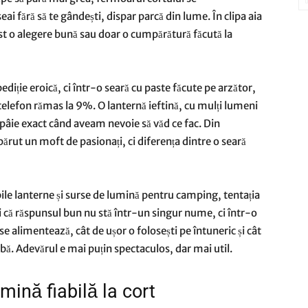
seai fără să te gândești, dispar parcă din lume. În clipa aia
ost o alegere bună sau doar o cumpărătură făcută la
diție eroică, ci într-o seară cu paste făcute pe arzător,
 telefon rămas la 9%. O lanternă ieftină, cu mulți lumeni
pâlpâie exact când aveam nevoie să văd ce fac. Din
ărut un moft de pasionați, ci diferența dintre o seară
ile lanterne și surse de lumină pentru camping, tentația
ai că răspunsul bun nu stă într-un singur nume, ci într-o
se alimentează, cât de ușor o folosești pe întuneric și cât
abă. Adevărul e mai puțin spectaculos, dar mai util.
mină fiabilă la cort