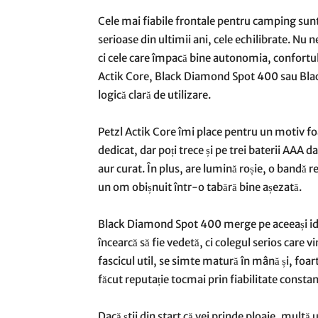
Cele mai fiabile frontale pentru camping sunt,
serioase din ultimii ani, cele echilibrate. Nu
ci cele care împacă bine autonomia, confortul 
Actik Core, Black Diamond Spot 400 sau Black
logică clară de utilizare.
Petzl Actik Core îmi place pentru un motiv fo
dedicat, dar poți trece și pe trei baterii AAA 
aur curat. În plus, are lumină roșie, o bandă 
un om obișnuit într-o tabără bine așezată.
Black Diamond Spot 400 merge pe aceeași idee
încearcă să fie vedetă, ci colegul serios care
fascicul util, se simte matură în mână și, foa
făcut reputație tocmai prin fiabilitate consta
Dacă știi din start că vei prinde ploaie, mul