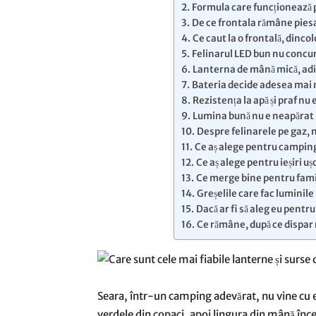
Formula care funcționează 
De ce frontala rămâne pies
Ce caut la o frontală, dinco
Felinarul LED bun nu concure
Lanterna de mână mică, adic
Bateria decide adesea mai 
Rezistența la apă și praf nu 
Lumina bună nu e neapărat
Despre felinarele pe gaz, n
Ce aș alege pentru campin
Ce aș alege pentru ieșiri u
Ce merge bine pentru famili
Greșelile care fac luminile
Dacă ar fi să aleg eu pentru 
Ce rămâne, după ce dispar r
Seara, într-un camping adevărat, nu vine cu e
verdele din copaci, apoi lingura din mână înc