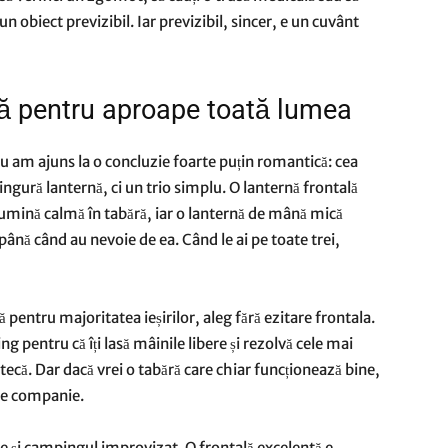
un obiect previzibil. Iar previzibil, sincer, e un cuvânt
ă pentru aproape toată lumea
u am ajuns la o concluzie foarte puțin romantică: cea
ingură lanternă, ci un trio simplu. O lanternă frontală
umină calmă în tabără, iar o lanternă de mână mică
ână când au nevoie de ea. Când le ai pe toate trei,
 pentru majoritatea ieșirilor, aleg fără ezitare frontala.
g pentru că îți lasă mâinile libere și rezolvă cele mai
otecă. Dar dacă vrei o tabără care chiar funcționează bine,
 de companie.
ine și campingul improvizat. O frontală excelentă e