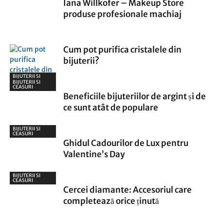
Iana Willkofer – Makeup Store
produse profesionale machiaj
Cum pot purifica cristalele din
bijuterii?
BIJUTERII SI
CEASURI
BIJUTERII SI
CEASURI
Beneficiile bijuteriilor de argint și de
ce sunt atât de populare
BIJUTERII SI
CEASURI
Ghidul Cadourilor de Lux pentru
Valentine’s Day
BIJUTERII SI
CEASURI
Cercei diamante: Accesoriul care
completează orice ținută