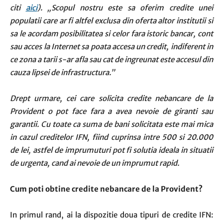
citi
aici
). „Scopul nostru este sa oferim credite unei
populatii care ar fi altfel exclusa din oferta altor institutii si
sa le acordam posibilitatea si celor fara istoric bancar, cont
sau acces la Internet sa poata accesa un credit, indiferent in
ce zona a tarii s-ar afla sau cat de ingreunat este accesul din
cauza lipsei de infrastructura.”
Drept urmare, cei care solicita credite nebancare de la
Provident o pot face fara a avea nevoie de giranti sau
garantii. Cu toate ca suma de bani solicitata este mai mica
in cazul creditelor IFN, fiind cuprinsa intre 500 si 20.000
de lei, astfel de imprumuturi pot fi solutia ideala in situatii
de urgenta, cand ai nevoie de un imprumut rapid.
Cum poti obtine credite nebancare de la Provident?
In primul rand, ai la dispozitie doua tipuri de credite IFN: