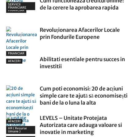
Cum functioneaza creditul online:
SERVICII
de la cerere la aprobarea rapida
FINANCIARE
FINANCIAR
Revoluționarea Afacerilor Locale
prin Fondurile Europene
FINANCIAR
Abilitati esentiale pentru succes in
AFACERI
investitii
Cum poti economisi: 20 de acțiuni
simple care te ajută să economisești
bani de la o luna la alta
LEVELS – Unitate Protejata
AFACERI
Autorizata care adauga valoare si
HR ( Resurse
inovatie in marketing
Umane )