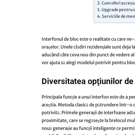
Cum oferi accesul 
Upgrade pentru o
Serviciile de me
Interfonul de bloc este o realitate cu care n
oraşelor. Unele clădiri rezidenţiale sunt deja l
aducând câte ceva nou din punct de vedere al si
vor ajuta să alegi modelul potrivit pentru blocu
Diversitatea opţiunilor de
Principala funcţie a unui interfon este de a pe
aceştia. Metoda clasică de pătrundere într-o c
potrivită. Primele generaţii de interfoane a
proximitate, care se regăseşte la brelocul mul
nouă generaţie au funcţii inteligente ce permi