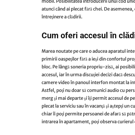
mobil. Posibilitatea introducerii unui cod unic
atunci când ai plecat fără chei. De asemenea, 
întreţinere a clădirii.
Cum oferi accesul în clăd
Marea noutate pe care o aducea aparatul interf
primirii oaspeţilor fără a ieşi din confortul p
bloc. Pe lângă soneria propriu-zisă, ai posibi
accesul, iar în urma discuţiei decizi dacă descu
camere video în panoul interfon montat la intr
Astfel, poţi nu doar să comunici audio cu perso
merg şi mai departe şi îţi permit accesul de pe 
plecat la serviciu sau în vacanţă şi aştepţi un c
chiar îi poţi permite persoanei de afară să pătr
intrarea în apartament, poţi observa curierul c