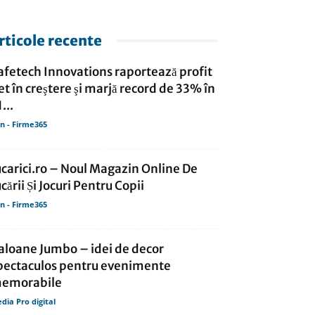
rticole recente
afetech Innovations raportează profit
et în creştere şi marjă record de 33% în
...
in - Firme365
ucarici.ro – Noul Magazin Online De
ucării Și Jocuri Pentru Copii
in - Firme365
aloane Jumbo – idei de decor
pectaculos pentru evenimente
emorabile
dia Pro digital