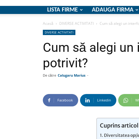
LISTA FIRME
ADAUGA FIRMA
Acasă
DIVERSE ACTIVITATI
Cum să alegi un interfo
DIVERSE ACTIVITATI
Cum să alegi un 
potrivit?
De către
Calugaru Marius
-
Facebook
Linkedin
W
Cuprins articol
Diversitatea opţi