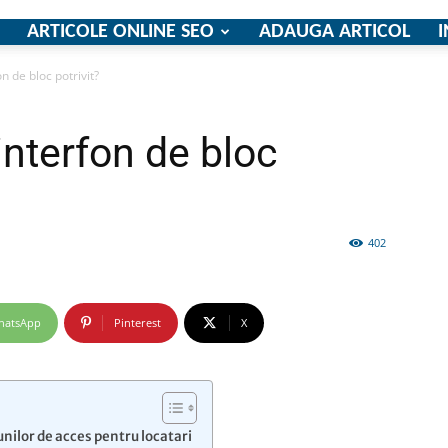
ARTICOLE ONLINE SEO
ADAUGA ARTICOL
I
n de bloc potrivit?
firme
interfon de bloc
402
si
hatsApp
Pinterest
X
comunicate
unilor de acces pentru locatari