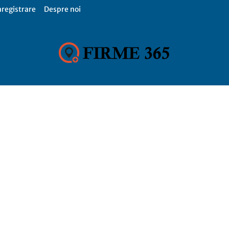
nregistrare
Despre noi
Firme
365,
Catalog