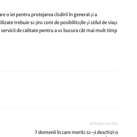
e o iei pentru protejarea clădirii în general şi a
izate trebuie să ţină cont de posibilităţile şi stilul de viaţă
şi servicii de calitate pentru a vă bucura cât mai mult timp
Articolul următor
7 domenii în care merită să-ți deschizi o