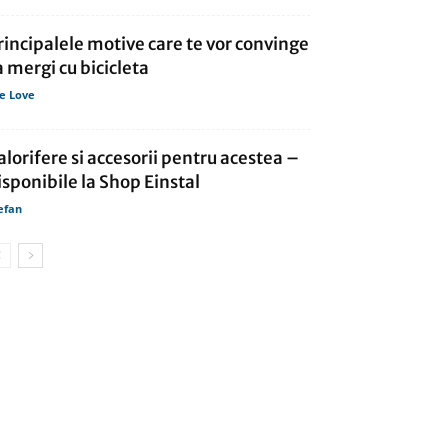
rincipalele motive care te vor convinge
a mergi cu bicicleta
fe Love
alorifere si accesorii pentru acestea –
isponibile la Shop Einstal
efan