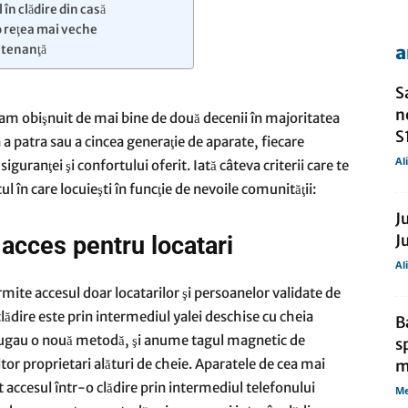
în clădire din casă
 reţea mai veche
a
ntenanţă
de
S
n
e-am obişnuit de mai bine de două decenii în majoritatea
S1
a a patra sau a cincea generaţie de aparate, fiecare
Al
guranţei şi confortului oferit. Iată câteva criterii care te
presa
l în care locuieşti în funcţie de nevoile comunităţii:
J
J
 acces pentru locatari
Al
rmite accesul doar locatarilor şi persoanelor validate de
lădire este prin intermediul yalei deschise cu cheia
B
dăugau o nouă metodă, şi anume tagul magnetic de
s
tor proprietari alături de cheie. Aparatele de cea mai
m
t accesul într-o clădire prin intermediul telefonului
Me