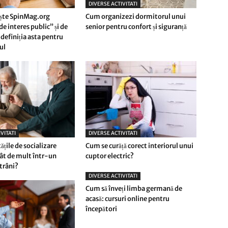
DIVERSE ACTIVITATI
ște SpinMag.org
Cum organizezi dormitorul unui
e interes public” și de
senior pentru confort și siguranță
definiția asta pentru
rul
VITATI
DIVERSE ACTIVITATI
tățile de socializare
Cum se curăță corect interiorul unui
ât de mult într-un
cuptor electric?
trâni?
DIVERSE ACTIVITATI
Cum să înveți limba germană de
acasă: cursuri online pentru
începători