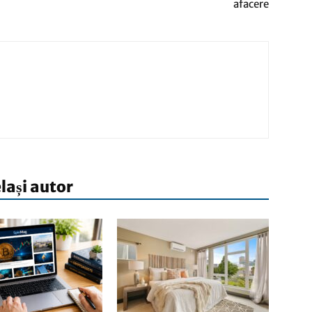
afacere
elași autor