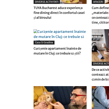
DIVERSE ACTIVITATI
AFACERI
TUYA Bucharest aduce experiența
Cum define
fine dining direct în confortul casei
„materiale d
și al biroului
ce contează 
tine, citito
Casa Si Gradina
Curățenie apartament înainte de
mutare în Cluj: ce trebuie să știi?
DIVERSE ACTI
De ce activi
contează at
cămin de bă