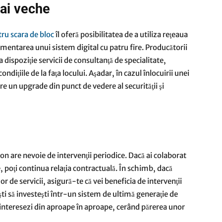
ai veche
tru scara de bloc
îl oferă posibilitatea de a utiliza reţeaua
mentarea unui sistem digital cu patru fire. Producătorii
a dispoziţie servicii de consultanţă de specialitate,
diţiile de la faţa locului. Aşadar, în cazul înlocuirii unei
re un upgrade din punct de vedere al securităţii şi
fon are nevoie de intervenţii periodice. Dacă ai colaborat
e, poţi continua relaţia contractuală. În schimb, dacă
 de servicii, asigură-te că vei beneficia de intervenţii
şti să investeşti într-un sistem de ultimă generaţie de
e interesezi din aproape în aproape, cerând părerea unor