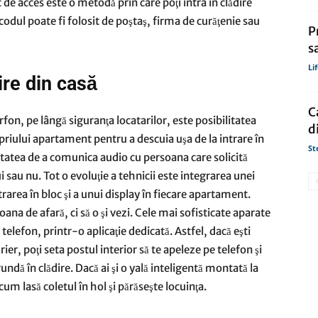
 de acces este o metodă prin care poţi intra în clădire
codul poate fi folosit de poştaş, firma de curăţenie sau
P
s
Li
ire din casă
C
on, pe lângă siguranţa locatarilor, este posibilitatea
d
ropriului apartament pentru a descuia uşa de la intrare în
St
litatea de a comunica audio cu persoana care solicită
i sau nu. Tot o evoluţie a tehnicii este integrarea unei
area în bloc şi a unui display în fiecare apartament.
ana de afară, ci să o şi vezi. Cele mai sofisticate aparate
telefon, printr-o aplicaţie dedicată. Astfel, dacă eşti
urier, poţi seta postul interior să te apeleze pe telefon şi
undă în clădire. Dacă ai şi o yală inteligentă montată la
um lasă coletul în hol şi părăseşte locuinţa.