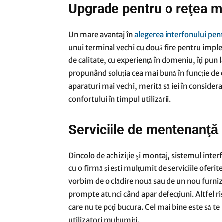
Upgrade pentru o reţea m
Un mare avantaj în
alegerea interfonului pen
unui terminal vechi cu două fire pentru imple
de calitate, cu experienţă în domeniu, îţi pun l
propunând soluţia cea mai bună în funcţie de con
aparaturi mai vechi, merită să iei în considera
confortului în timpul utilizării.
Serviciile de mentenanţă
Dincolo de achiziţie şi montaj, sistemul inter
cu o firmă şi eşti mulţumit de serviciile oferit
vorbim de o clădire nouă sau de un nou furnizor
prompte atunci când apar defecţiuni. Altfel ri
care nu te poţi bucura. Cel mai bine este să t
utilizatori mulţumiţi.