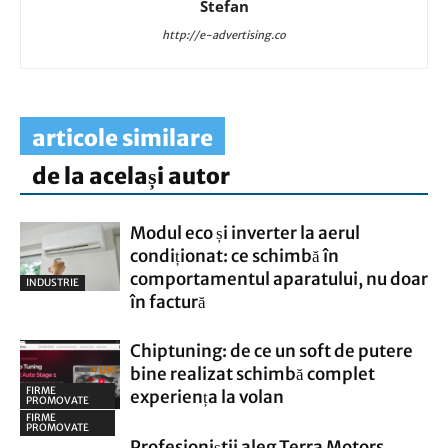
Stefan
http://e-advertising.co
articole similare
de la același autor
Modul eco și inverter la aerul
condiționat: ce schimbă în
comportamentul aparatului, nu doar
INDUSTRIE
în factură
Chiptuning: de ce un soft de putere
bine realizat schimbă complet
FIRME
experiența la volan
PROMOVATE
FIRME
PROMOVATE
Profesioniștii aleg Terra Motors