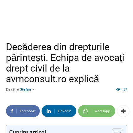
Decăderea din drepturile
părintești. Echipa de avocați
drept civil de la
avmconsult.ro explică
De către
Stefan
-
437
Facebook
Linkedin
WhatsApp
Cuprins articol