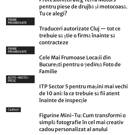
pentru piese de drujbă și motocoasă.
Tu ce alegi?
FIRME
PROMOVATE
Traduceri autorizate Cluj — tot ce
trebuie să știe o firmă înainte să
contracteze
FIRME
PROMOVATE
Cele Mai Frumoase Locații din
București pentru o Ședință Foto de
Familie
AUTO-MOTO-
PIESE
ITP Sector 5 pentru mașini mai vechi
de 10 ani: la ce trebuie să fii atent
înainte de inspecție
Cadouri
Figurine Mini-Tu: Cum transformi o
simplă fotografie în cel mai creativ
cadou personalizat al anului