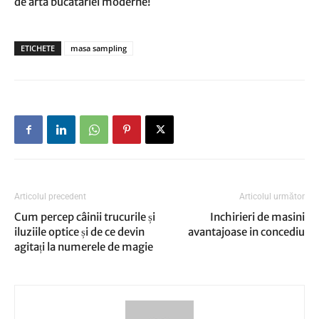
de arta bucatariei moderne!
ETICHETE
masa sampling
Articolul precedent
Articolul următor
Cum percep câinii trucurile și
Inchirieri de masini
iluziile optice și de ce devin
avantajoase in concediu
agitați la numerele de magie