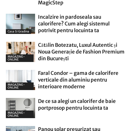
MagicStep
Incalzire in pardoseala sau
calorifere? Cum alegi sistemul
potrivit pentru locuinta ta
Casa Si Gradina
Cătălin Botezatu, Luxul Autentic și
Noua Generație de Fashion Premium
MAGAZINE-
din București
ONLINE
Faral Condor – gama de calorifere
verticale din aluminiu pentru
MAGAZINE-
interioare moderne
ONLINE
De ce sa alegi un calorifer de baie
portprosop pentru locuinta ta
MAGAZINE-
ONLINE
Panou solar presurizat sau