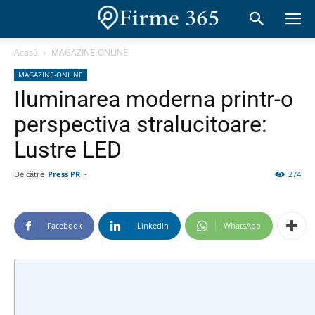
Acasă
MAGAZINE-ONLINE
MAGAZINE-ONLINE
Iluminarea moderna printr-o
perspectiva stralucitoare:
Lustre LED
De către
Press PR
-
274
Facebook
Linkedin
WhatsApp