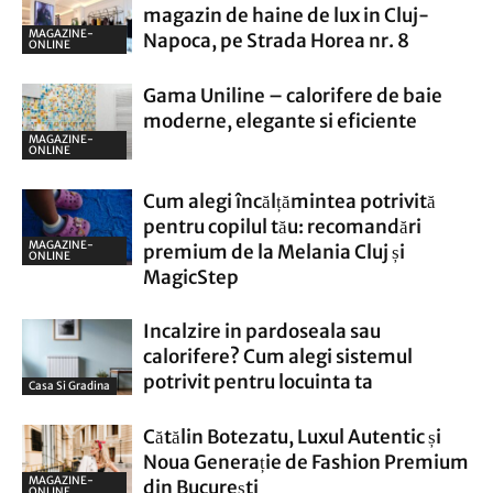
magazin de haine de lux in Cluj-
MAGAZINE-
Napoca, pe Strada Horea nr. 8
ONLINE
Gama Uniline – calorifere de baie
moderne, elegante si eficiente
MAGAZINE-
ONLINE
Cum alegi încălțămintea potrivită
pentru copilul tău: recomandări
MAGAZINE-
premium de la Melania Cluj și
ONLINE
MagicStep
Incalzire in pardoseala sau
calorifere? Cum alegi sistemul
potrivit pentru locuinta ta
Casa Si Gradina
Cătălin Botezatu, Luxul Autentic și
Noua Generație de Fashion Premium
MAGAZINE-
din București
ONLINE