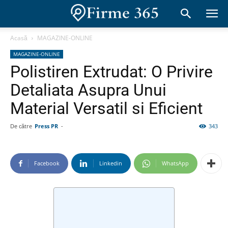
Acasă
MAGAZINE-ONLINE
MAGAZINE-ONLINE
Polistiren Extrudat: O Privire
Detaliata Asupra Unui
Material Versatil si Eficient
De către
Press PR
-
343
Facebook
Linkedin
WhatsApp