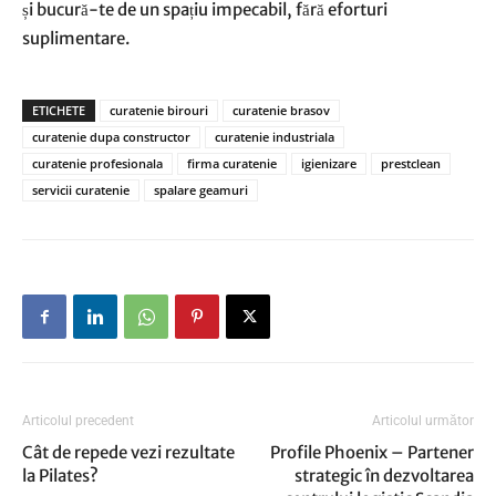
și bucură-te de un spațiu impecabil, fără eforturi
suplimentare.
ETICHETE
curatenie birouri
curatenie brasov
curatenie dupa constructor
curatenie industriala
curatenie profesionala
firma curatenie
igienizare
prestclean
servicii curatenie
spalare geamuri
Articolul precedent
Articolul următor
Cât de repede vezi rezultate
Profile Phoenix – Partener
la Pilates?
strategic în dezvoltarea