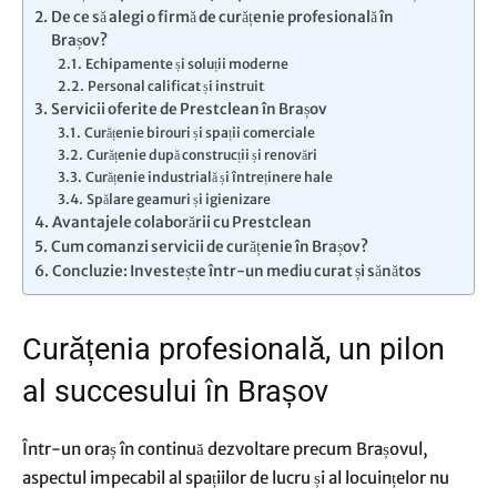
De ce să alegi o firmă de curățenie profesională în
Brașov?
Echipamente și soluții moderne
Personal calificat și instruit
Servicii oferite de Prestclean în Brașov
Curățenie birouri și spații comerciale
Curățenie după construcții și renovări
Curățenie industrială și întreținere hale
Spălare geamuri și igienizare
Avantajele colaborării cu Prestclean
Cum comanzi servicii de curățenie în Brașov?
Concluzie: Investește într-un mediu curat și sănătos
Curățenia profesională, un pilon
al succesului în Brașov
Într-un oraș în continuă dezvoltare precum Brașovul,
aspectul impecabil al spațiilor de lucru și al locuințelor nu