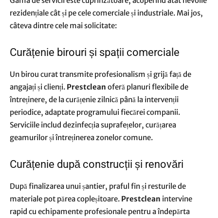
Gama de servicii este cuprinzătoare, acoperind atât nevoile
rezidențiale cât și pe cele comerciale și industriale. Mai jos,
câteva dintre cele mai solicitate:
Curățenie birouri și spații comerciale
Un birou curat transmite profesionalism și grijă față de
angajați și clienți.
Prestclean
oferă planuri flexibile de
întreținere, de la curățenie zilnică până la intervenții
periodice, adaptate programului fiecărei companii.
Serviciile includ dezinfecția suprafețelor, curățarea
geamurilor și întreținerea zonelor comune.
Curățenie după construcții și renovări
După finalizarea unui șantier, praful fin și resturile de
materiale pot părea copleșitoare.
Prestclean
intervine
rapid cu echipamente profesionale pentru a îndepărta