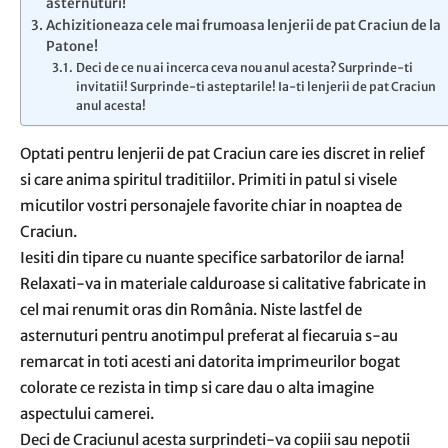
asternuturi!
Achizitioneaza cele mai frumoasa lenjerii de pat Craciun de la
Patone!
Deci de ce nu ai incerca ceva nou anul acesta? Surprinde-ti
invitatii! Surprinde-ti asteptarile! Ia-ti lenjerii de pat Craciun
anul acesta!
Optati pentru lenjerii de pat Craciun care ies discret in relief
si care anima spiritul traditiilor. Primiti in patul si visele
micutilor vostri personajele favorite chiar in noaptea de
Craciun.
Iesiti din tipare cu nuante specifice sarbatorilor de iarna!
Relaxati-va in materiale calduroase si calitative fabricate in
cel mai renumit oras din România. Niste lastfel de
asternuturi pentru anotimpul preferat al fiecaruia s-au
remarcat in toti acesti ani datorita imprimeurilor bogat
colorate ce rezista in timp si care dau o alta imagine
aspectului camerei.
Deci de Craciunul acesta surprindeti-va copiii sau nepotii