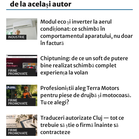
de la același autor
Modul eco și inverter la aerul
condiționat: ce schimbă în
comportamentul aparatului, nu doar
INDUSTRIE
în factură
Chiptuning: de ce un soft de putere
bine realizat schimbă complet
FIRME
experiența la volan
PROMOVATE
Profesioniștii aleg Terra Motors
pentru piese de drujbă și motocoasă.
FIRME
Tu ce alegi?
PROMOVATE
Traduceri autorizate Cluj — tot ce
trebuie să știe o firmă înainte să
FIRME
contracteze
PROMOVATE