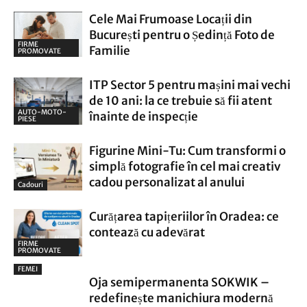
Cele Mai Frumoase Locații din
București pentru o Ședință Foto de
FIRME
Familie
PROMOVATE
ITP Sector 5 pentru mașini mai vechi
de 10 ani: la ce trebuie să fii atent
AUTO-MOTO-
înainte de inspecție
PIESE
Figurine Mini-Tu: Cum transformi o
simplă fotografie în cel mai creativ
cadou personalizat al anului
Cadouri
Curățarea tapițeriilor în Oradea: ce
contează cu adevărat
FIRME
PROMOVATE
FEMEI
Oja semipermanenta SOKWIK –
redefinește manichiura modernă