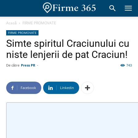
Acasă
FIRME PROMOVATE
FIRME PROMOVATE
Simte spiritul Craciunului cu
niste lenjerii de pat Craciun!
De către
Press PR
-
743
Facebook
Linkedin