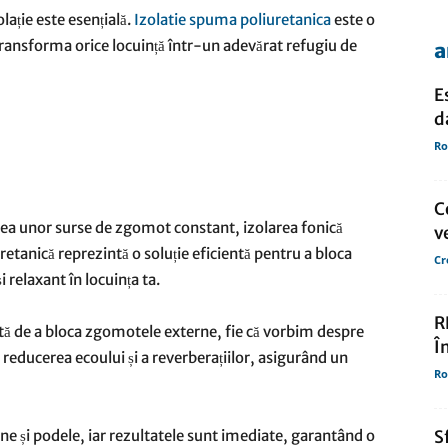
lație este esențială.
Izolatie spuma poliuretanica
este o
transforma orice locuință într-un adevărat refugiu de
a
de
E
d
Ro
presa
C
ea unor surse de zgomot constant, izolarea fonică
v
retanică reprezintă o soluție eficientă pentru a bloca
Cr
 relaxant în locuința ta.
R
tă de a bloca zgomotele externe, fie că vorbim despre
Î
a reducerea ecoului și a reverberațiilor, asigurând un
Ro
ane și podele, iar rezultatele sunt imediate, garantând o
S