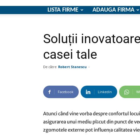
LISTA FIRME
ADAUGA FIRMA
Soluții inovatoar
casei tale
De către
Robert Stanescu
-
Facebook
Linkedin
W
Atunci când vine vorba despre confortul locui
asigurarea unui mediu plăcut din punct de ved
zgomotele externe pot influența calitatea vieți