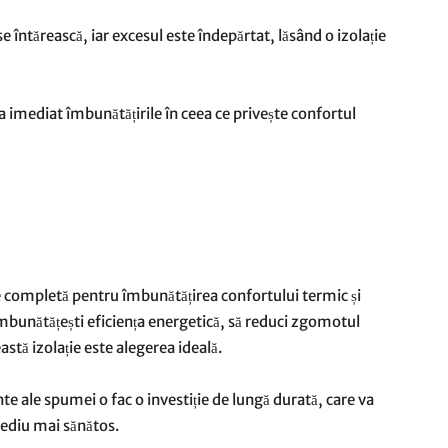
e întărească, iar excesul este îndepărtat, lăsând o izolație
 imediat îmbunătățirile în ceea ce privește confortul
ie completă pentru îmbunătățirea confortului termic și
ă îmbunătățești eficiența energetică, să reduci zgomotul
astă izolație este alegerea ideală.
te ale spumei o fac o investiție de lungă durată, care va
mediu mai sănătos.