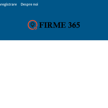
nregistrare
Despre noi
Firme
365,
Catalog