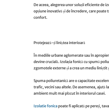
De aceea, alegerea unor soluții eficiente de izo
opțiune inovativă și de încredere, care poate 
confort.
Protejează-ți liniștea interioară
În mediile urbane aglomerate sau în apropier
devine crucială. Izolația fonică cu spumă poliu
zgomotele externe și a crea un mediu liniștit și
Spuma poliuretanică are o capacitate excelen
trafic, vecini sau altele. De asemenea, ajută l
ambient mult mai plăcut în interiorul casei.
Izolatie fonica
poate fi aplicată pe pereți, tav