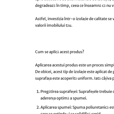
degradează în timp, ceea ce înseamnă că nu vei
Astfel, investiția într-o izolație de calitate s
valorii imobilului tău.
Cum se aplică acest produs?
Aplicarea acestui produs este un proces simp
De obicei, acest tip de izolație este aplicat de
suprafața este acoperită uniform. Iată câțiva pa
Pregătirea suprafeței: Suprafețele trebuie 
aderența optimă a spumei.
Aplicarea spumei: Spuma poliuretanică est
care se extinde și se solidifică rapid.