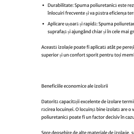
Durabilitate: Spuma poliuretanică este rez
înlocuiri frecvente și va păstra eficiența t
Aplicare ușoară și rapidă: Spuma poliuretan
suprafață și ajungând chiar și în cele mai g
Această izolație poate fi aplicată atât pe pere
superior și un confort sporit pentru toți membr
Beneficiile economice ale izolării
Datorită capacității excelente de izolare termi
răcirea locuinței. O locuință bine izolată are 
poliuretanică poate fi un factor decisiv în cazu
Spre deosebire de alte materiale de izolație, 