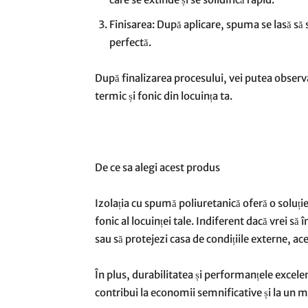
Finisarea: După aplicare, spuma se lasă să s
perfectă.
După finalizarea procesului, vei putea observa
termic și fonic din locuința ta.
De ce sa alegi acest produs
Izolația cu spumă poliuretanică oferă o soluț
fonic al locuinței tale. Indiferent dacă vrei s
sau să protejezi casa de condițiile externe, ace
În plus, durabilitatea și performanțele excelen
contribui la economii semnificative și la un 