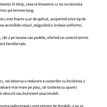
istentă în timp, ceea ce înseamnă că nu va necesita
ermică pe termen lung.
ică este foarte ușor de aplicat, acoperind orice tip de
reu accesibile colțuri, asigurând o izolație uniformă.
ți, cât și pe tavane sau podele, oferind un control termic
ii familiei tale.
că, vei observa o reducere a costurilor cu încălzirea și
o valoare mai mare pe piață, iar izolarea cu spumă
l vânzării sau închirierii unui imobil.
spuma poliuretanică este extrem de durabilă și nu se