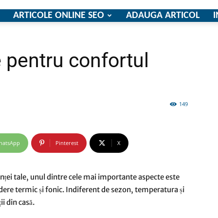
ARTICOLE ONLINE SEO
ADAUGA ARTICOL
I
e pentru confortul
firme
149
si
hatsApp
Pinterest
X
nței tale, unul dintre cele mai importante aspecte este
ere termic și fonic. Indiferent de sezon, temperatura și
comunicate
i din casă.