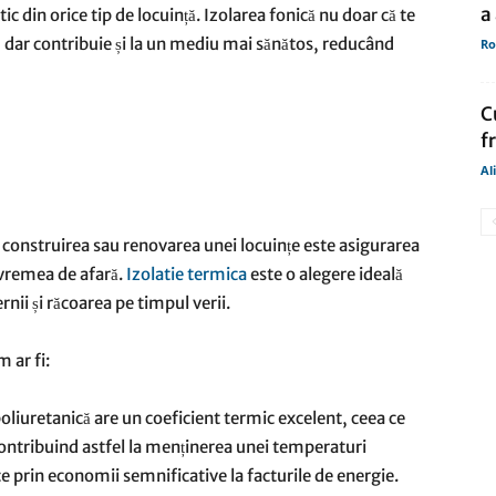
a
c din orice tip de locuință. Izolarea fonică nu doar că te
, dar contribuie și la un mediu mai sănătos, reducând
Ro
C
f
Al
 construirea sau renovarea unei locuințe este asigurarea
 vremea de afară.
Izolatie termica
este o alegere ideală
rnii și răcoarea pe timpul verii.
 ar fi:
liuretanică are un coeficient termic excelent, ceea ce
contribuind astfel la menținerea unei temperaturi
ce prin economii semnificative la facturile de energie.