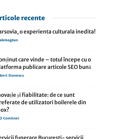
rticole recente
arsovia, o experienta culturala inedita!
silebogdan
onținut care vinde – totul începe cu o
latforma publicare articole SEO bună
bert Stanescu
novație și fiabilitate: de ce sunt
referate de utilizatori boilerele din
nox?
O Comitnet
ervicii funerare Bucuresti- servicii