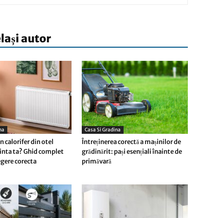
elași autor
na
Casa Si Gradina
 calorifer din otel
Întreținerea corectă a mașinilor de
inta ta? Ghid complet
grădinărit: pași esențiali înainte de
egere corecta
primăvară