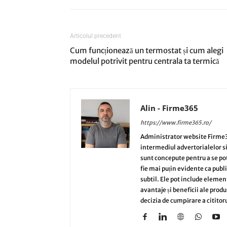
Articolul precedent
Cum funcționează un termostat și cum alegi
modelul potrivit pentru centrala ta termică
Alin - Firme365
https://www.firme365.ro/
Administrator website Firme3
intermediul advertorialelor s
sunt concepute pentru a se potri
fie mai puțin evidente ca publi
subtil. Ele pot include elemen
avantaje și beneficii ale produ
decizia de cumpărare a cititoru