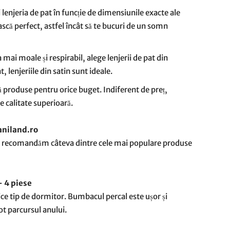
i lenjeria de pat în funcție de dimensiunile exacte ale
ască perfect, astfel încât să te bucuri de un somn
a mai moale și respirabil, alege lenjerii de pat din
lenjeriile din satin sunt ideale.
 produse pentru orice buget. Indiferent de preț,
e calitate superioară.
aniland.ro
, îți recomandăm câteva dintre cele mai populare produse
– 4 piese
rice tip de dormitor. Bumbacul percal este ușor și
ot parcursul anului.