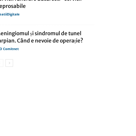
reprosabile
eatiiDigitale
eningiomul și sindromul de tunel
arpian. Când e nevoie de operație?
O Comitnet