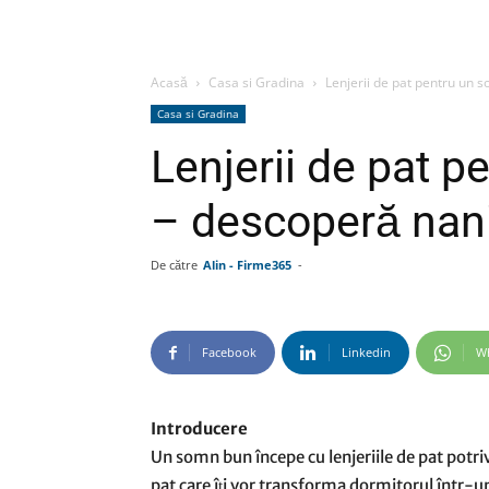
Acasă
Casa si Gradina
Lenjerii de pat pentru un 
Casa si Gradina
Lenjerii de pat p
– descoperă nani
De către
Alin - Firme365
-
Facebook
Linkedin
W
Introducere
Un somn bun începe cu lenjeriile de pat potriv
pat care îți vor transforma dormitorul într-un 