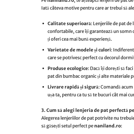
Pe
naniland.ro
, te așteaptă lenjerii de pat de
Iată câteva motive pentru care ar trebui să al
Calitate superioară
: Lenjeriile de pat de 
confortabile, care îți garantează un somn o
ți oferi cea mai bună experiență.
Varietate de modele și culori
: Indiferent
care se potrivesc perfect cu decorul dormi
Produse ecologice
: Dacă îți dorești să fa
pat din bumbac organic și alte materiale 
Livrare rapidă și sigură
: Comandă acum
ușa ta, pentru ca tu să te bucuri cât mai cur
3. Cum să alegi lenjeria de pat perfectă p
Alegerea lenjeriilor de pat potrivite nu trebuie
să găsești setul perfect pe
naniland.ro
: