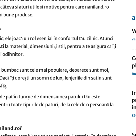
eri câteva sfaturi utile și motive pentru care naniland.ro
mai bune produse.
a
de
?
V
; ele joacă un rol esențial în confortul tău zilnic. Atunci
va
i la material, dimensiuni și stil, pentru a te asigura că îți
și odihnitor.
C
presa
p
din bumbac sunt cele mai populare, deoarece sunt moi,
Ro
Dacă îți dorești un somn de lux, lenjeriile din satin sunt
făț.
I
i de pat în funcție de dimensiunea patului tău este
p
entru toate tipurile de paturi, de la cele de o persoană la
i
SE
aniland.ro?
S