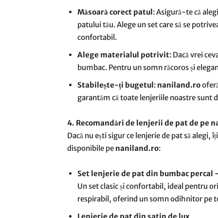
Măsoară corect patul
: Asigură-te că aleg
patului tău. Alege un set care să se potrive
confortabil.
Alege materialul potrivit
: Dacă vrei cev
bumbac. Pentru un somn răcoros și elegant, 
Stabilește-ți bugetul
:
naniland.ro
oferă
garantăm că toate lenjeriile noastre sunt d
4. Recomandări de lenjerii de pat de pe n
Dacă nu ești sigur ce lenjerie de pat să alegi
disponibile pe
naniland.ro
:
Set lenjerie de pat din bumbac percal 
Un set clasic și confortabil, ideal pentru o
respirabil, oferind un somn odihnitor pe t
Lenjerie de pat din satin de lux