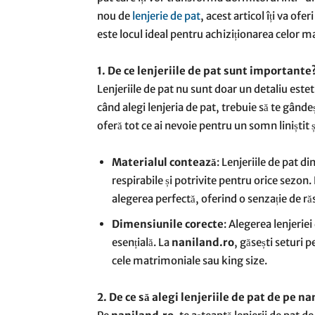
nou de
lenjerie de pat
, acest articol îți va of
este locul ideal pentru achiziționarea celor 
1. De ce lenjeriile de pat sunt importante
Lenjeriile de pat nu sunt doar un detaliu estetic
când alegi lenjeria de pat, trebuie să te gândeșt
oferă tot ce ai nevoie pentru un somn liniștit 
Materialul contează
: Lenjeriile de pat 
respirabile și potrivite pentru orice sezon. 
alegerea perfectă, oferind o senzație de răs
Dimensiunile corecte
: Alegerea lenjerie
esențială. La
naniland.ro
, găsești seturi p
cele matrimoniale sau king size.
2. De ce să alegi lenjeriile de pat de pe n