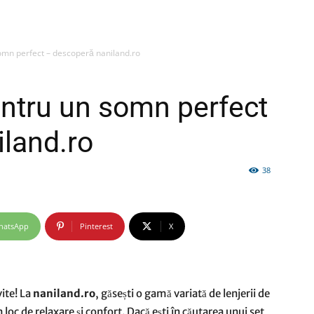
somn perfect – descoperă naniland.ro
firme
entru un somn perfect
land.ro
38
si
hatsApp
Pinterest
X
comunicate
ite! La
naniland.ro
, găsești o gamă variată de lenjerii de
loc de relaxare și confort. Dacă ești în căutarea unui set