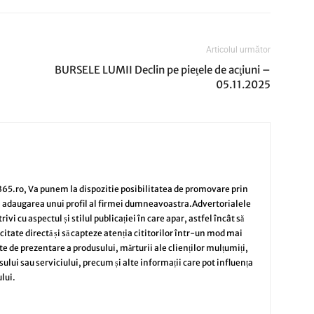
Articolul următor
BURSELE LUMII Declin pe pieţele de acţiuni –
05.11.2025
65.ro, Va punem la dispozitie posibilitatea de promovare prin
i adaugarea unui profil al firmei dumneavoastra.Advertorialele
vi cu aspectul și stilul publicației în care apar, astfel încât să
citate directă și să capteze atenția cititorilor într-un mod mai
te de prezentare a produsului, mărturii ale clienților mulțumiți,
sului sau serviciului, precum și alte informații care pot influența
lui.