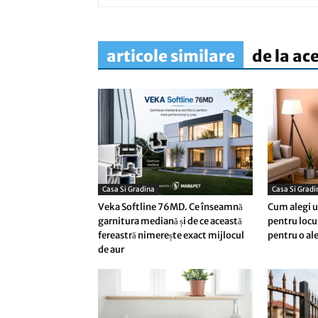
articole similare
de la ac
Casa Si Gradina
Casa Si Gradi
Veka Softline 76MD. Ce înseamnă
Cum alegi un
garnitura mediană și de ce această
pentru locu
fereastră nimerește exact mijlocul
pentru o al
de aur