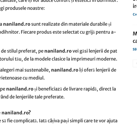
 calitate, care îți vor aduce confort și estetică în dormitor.
i
egi produsele noastre:
Cr
la
naniland.ro
sunt realizate din materiale durabile și
dihnitor. Fiecare produs este selectat cu grijă pentru a-
M
c
SE
 de stilul preferat, pe
naniland.ro
vei găsi lenjerii de pat
torului tău, de la modele clasice la imprimeuri moderne.
ci alegeri mai sustenabile,
naniland.ro
îți oferă lenjerii de
prietenoase cu mediul.
 pe
naniland.ro
și beneficiază de livrare rapidă, direct la
ând de lenjeriile tale preferate.
e naniland.ro?
 să fie complicată. Iată câțiva pași simpli care te vor ajuta