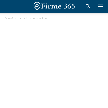
Acasă
Etichete
Ambart.ro