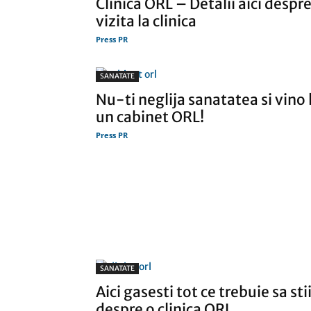
Clinica ORL – Detalii aici despr
vizita la clinica
Press PR
SANATATE
Nu-ti neglija sanatatea si vino 
un cabinet ORL!
Press PR
SANATATE
Aici gasesti tot ce trebuie sa sti
despre o clinica ORL