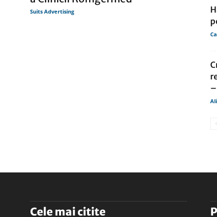
H
Suits Advertising
p
Ca
C
r
–
Al
Cele mai citite
P