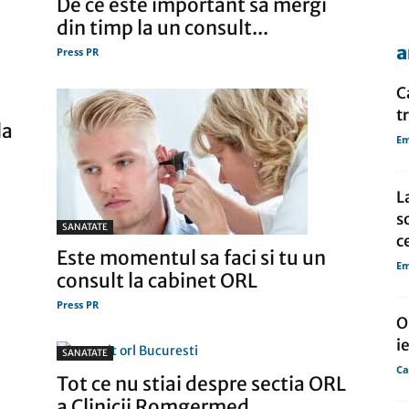
e
De ce este important sa mergi
din timp la un consult...
a
Press PR
de
C
t
la
Em
presa
L
s
SANATATE
c
Este momentul sa faci si tu un
Em
consult la cabinet ORL
Press PR
O
i
SANATATE
Ca
i
Tot ce nu stiai despre sectia ORL
a Clinicii Romgermed