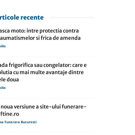
rticole recente
asca moto: intre protectia contra
raumatismelor si frica de amenda
ilio
ada frigorifica sau congelator: care e
olutia cu mai multe avantaje dintre
ele doua
ilio
 noua versiune a site-ului funerare-
eftine.ro
sa Funerara Bucuresti