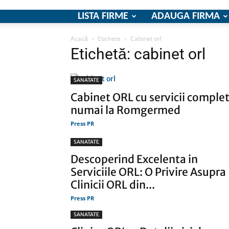
LISTA FIRME
ADAUGA FIRMA
Acasă
Etichete
Cabinet orl
Etichetă: cabinet orl
SANATATE
Cabinet ORL cu servicii comple
numai la Romgermed
Press PR
SANATATE
Descoperind Excelenta in
Serviciile ORL: O Privire Asupra
Clinicii ORL din...
Press PR
SANATATE