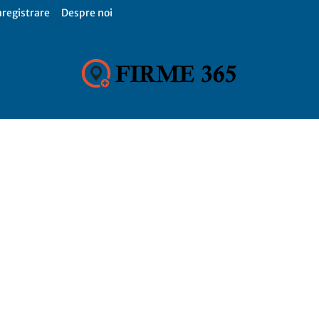
nregistrare
Despre noi
Firme
365,
Catalog