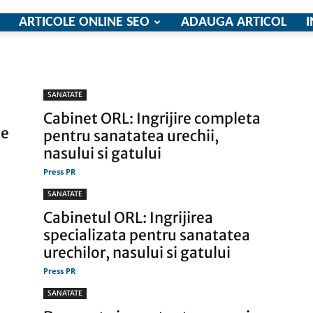
ARTICOLE ONLINE SEO
ADAUGA ARTICOL
I
firme
SANATATE
Cabinet ORL: Ingrijire completa
te
pentru sanatatea urechii,
nasului si gatului
Press PR
si
SANATATE
Cabinetul ORL: Ingrijirea
specializata pentru sanatatea
urechilor, nasului si gatului
Press PR
comunicate
SANATATE