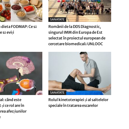
SANATATE
 dieta FODMAP: Ce să
Românii de la DDS Diagnostic,
 să eviți
singurul IMM din Europa de Est
selectat în proiectul european de
cercetare biomedicală UNLOOC
SANATATE
l: când este
Rolul kinetoterapiei și al saltelelor
i ce rol are în
speciale în tratarea escarelor
rea afecțiunilor
e