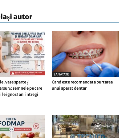
elași autor
SANATATE
le, vase sparte și
Cand este recomandata purtarea
 arsură: semnele pe care
unui aparat dentar
le ignoră ani întregi