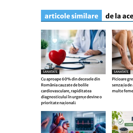
articole similare
de la ac
SANATATE
SANATATE
Cu aproape 60% din decesele din
Picioare gre
România cauzate de bolile
senzația de
cardiovasculare, rapiditatea
multe femei 
diagnosticului în urgențe devine o
prioritate națională