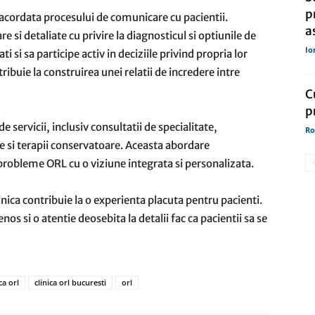
p
ia acordata procesului de comunicare cu pacientii.
a
re si detaliate cu privire la diagnosticul si optiunile de
Io
i si sa participe activ in deciziile privind propria lor
buie la construirea unei relatii de incredere intre
C
p
 servicii, inclusiv consultatii de specialitate,
Ro
ale si terapii conservatoare. Aceasta abordare
robleme ORL cu o viziune integrata si personalizata.
inica contribuie la o experienta placuta pentru pacienti.
nos si o atentie deosebita la detalii fac ca pacientii sa se
ca orl
clinica orl bucuresti
orl