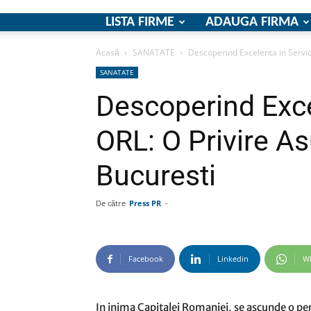
LISTA FIRME
ADAUGA FIRMA
Acasă
SANATATE
Descoperind Excelenta in Servici
SANATATE
Descoperind Excel
ORL: O Privire As
Bucuresti
De către
Press PR
-
Facebook
Linkedin
W
In inima Capitalei Romaniei, se ascunde o perl