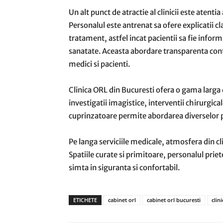
Un alt punct de atractie al clinicii este atent
Personalul este antrenat sa ofere explicatii cla
tratament, astfel incat pacientii sa fie informat
sanatate. Aceasta abordare transparenta contri
medici si pacienti.
Clinica ORL din Bucuresti ofera o gama larga de
investigatii imagistice, interventii chirurgic
cuprinzatoare permite abordarea diverselor p
Pe langa serviciile medicale, atmosfera din cl
Spatiile curate si primitoare, personalul priete
simta in siguranta si confortabil.
ETICHETE
cabinet orl
cabinet orl bucuresti
clini