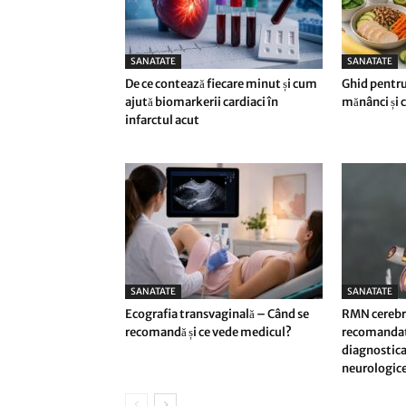
SANATATE
SANATATE
De ce contează fiecare minut și cum
Ghid pentru
ajută biomarkerii cardiaci în
mănânci și ce
infarctul acut
SANATATE
SANATATE
Ecografia transvaginală – Când se
RMN cerebra
recomandă și ce vede medicul?
recomandat ș
diagnostica
neurologic