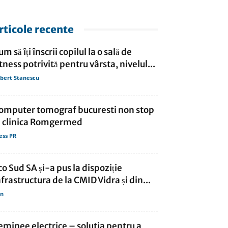
rticole recente
m să îți înscrii copilul la o sală de
itness potrivită pentru vârsta, nivelul...
bert Stanescu
omputer tomograf bucuresti non stop
a clinica Romgermed
ess PR
co Sud SA și-a pus la dispoziție
nfrastructura de la CMID Vidra și din...
in
eminee electrice – solutia pentru a