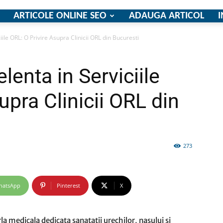
ARTICOLE ONLINE SEO
ADAUGA ARTICOL
I
ile ORL: O Privire Asupra Clinicii ORL din Bucuresti
firme
enta in Serviciile
upra Clinicii ORL din
si
273
hatsApp
Pinterest
X
comunicate
a medicala dedicata sanatatii urechilor, nasului si