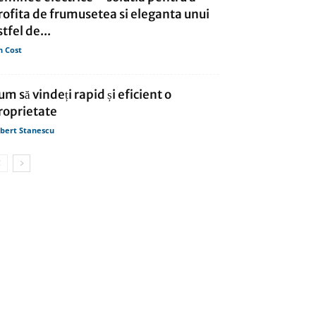
rofita de frumusetea si eleganta unui
stfel de...
n Cost
um să vindeți rapid și eficient o
roprietate
bert Stanescu