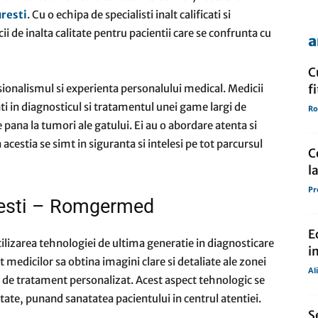
uresti
. Cu o echipa de specialisti inalt calificati si
cii de inalta calitate pentru pacientii care se confrunta cu
a
de
Cu
fesionalismul si experienta personalului medical. Medicii
f
ati in diagnosticul si tratamentul unei game largi de
Ro
ite pana la tumori ale gatului. Ei au o abordare atenta si
presa
cestia se simt in siguranta si intelesi pe tot parcursul
C
l
Pr
resti – Romgermed
E
utilizarea tehnologiei de ultima generatie in diagnosticare
i
edicilor sa obtina imagini clare si detaliate ale zonei
Al
an de tratament personalizat. Acest aspect tehnologic se
itate, punand sanatatea pacientului in centrul atentiei.
S