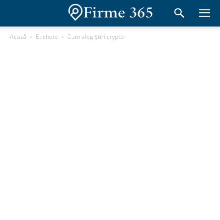
Acasă
Etichete
Cum aleg știri crypto