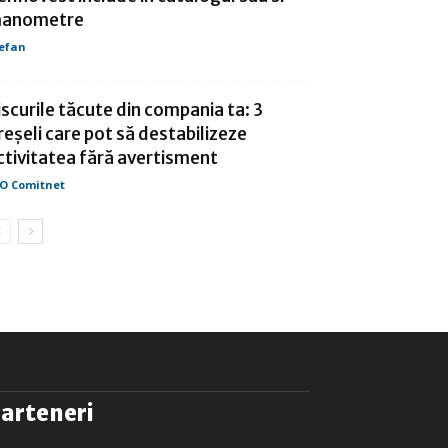
anometre
efan
iscurile tăcute din compania ta: 3
reșeli care pot să destabilizeze
ctivitatea fără avertisment
O Comitnet
arteneri