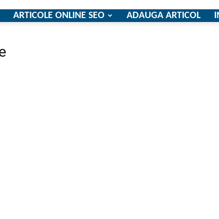
ARTICOLE ONLINE SEO
ADAUGA ARTICOL
I
re
firme
si
comunicate