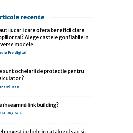
rticole recente
auti jucarii care ofera beneficii clare
opiilor tai? Alege castele gonflabile in
iverse modele
dia Pro digital
e sunt ochelarii de protectie pentru
alculator ?
lexandraaa
e înseamnă link building?
eatiiDigitale
ehnovest include in catalogul sau si