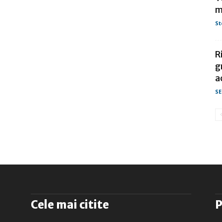
m
St
R
g
a
SE
Cele mai citite
P