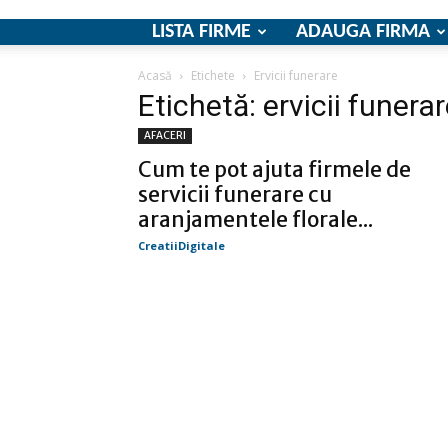
LISTA FIRME
ADAUGA FIRMA
Acasă
Etichete
Ervicii funerare
Etichetă: ervicii funera
AFACERI
Cum te pot ajuta firmele de
servicii funerare cu
aranjamentele florale...
CreatiiDigitale