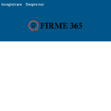
Inregistrare
Despre noi
Firme
365,
Catalog