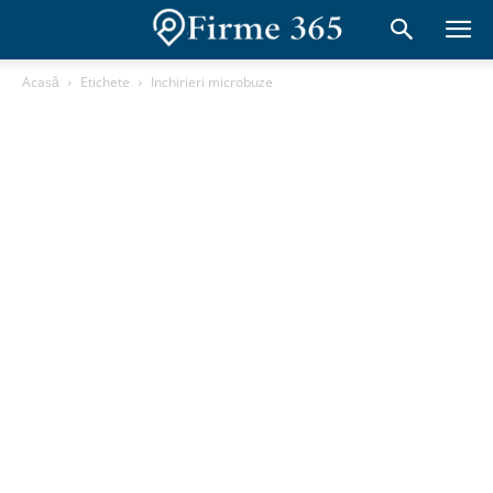
Acasă
Etichete
Inchirieri microbuze