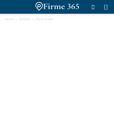
Acasă
Etichete
Piese scuter