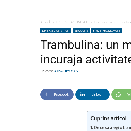
Acasă
DIVERSE ACTIVITATI
Trambulina: un mod simp
DIVERSE ACTIVITATI
EDUCATIE
FIRME PROMOVATE
Trambulina: un 
incuraja activitat
De către
Alin - Firme365
-
Facebook
Linkedin
W
Cuprins articol
De ce sa alegi o tr