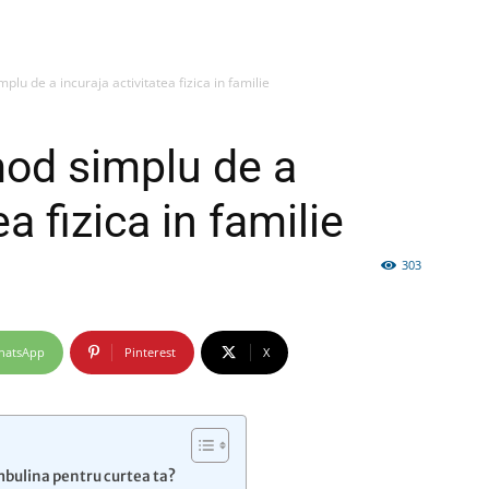
lu de a incuraja activitatea fizica in familie
firme
mod simplu de a
ea fizica in familie
303
si
hatsApp
Pinterest
X
comunicate
ambulina pentru curtea ta?