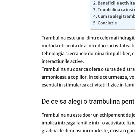
Beneficiile activita
Trambulina ca inst
Cum sa alegi trambu
Concluzie
Trambulina este unul dintre cele mai indragit
metoda eficienta de a introduce activitatea fizi
tehnologia si ecranele domina timpul liber, es
interactiunile active.
Trambulina nu doar ca ofera o sursa de distrac
armonioasa a copiilor. In cele ce urmeaza, 
esential in stimularea activitatii fizice in famil
De ce sa alegi o trambulina pent
Trambulina nu este doar un echipament de joa
implica intreaga familie intr-o activitate fizic
gradina de dimensiuni modeste, exista o gama