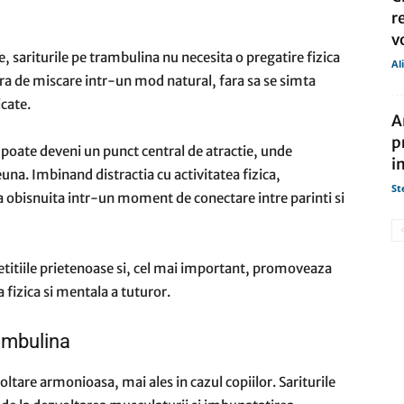
r
v
ce, sariturile pe trambulina nu necesita o pregatire fizica
Al
ucura de miscare intr-un mod natural, fara sa se simta
icate.
A
p
 poate deveni un punct central de atractie, unde
i
una. Imbinand distractia cu activitatea fizica,
St
bisnuita intr-un moment de conectare intre parinti si
etitiile prietenoase si, cel mai important, promoveaza
a fizica si mentala a tuturor.
rambulina
oltare armonioasa, mai ales in cazul copiilor. Sariturile