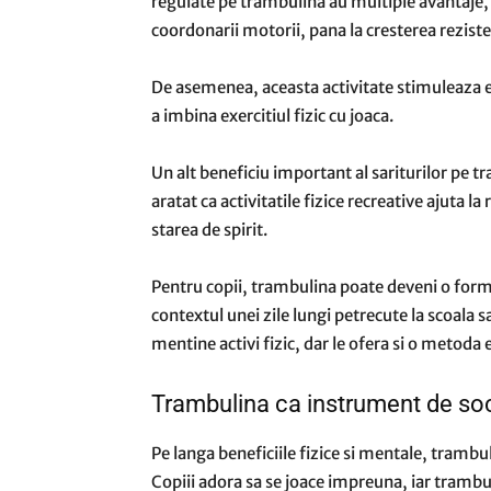
regulate pe trambulina au multiple avantaje,
coordonarii motorii, pana la cresterea rezist
De asemenea, aceasta activitate stimuleaza ech
a imbina exercitiul fizic cu joaca.
Un alt beneficiu important al sariturilor pe t
aratat ca activitatile fizice recreative ajuta 
starea de spirit.
Pentru copii, trambulina poate deveni o form
contextul unei zile lungi petrecute la scoala s
mentine activi fizic, dar le ofera si o metoda 
Trambulina ca instrument de soc
Pe langa beneficiile fizice si mentale, trambul
Copiii adora sa se joace impreuna, iar trambul