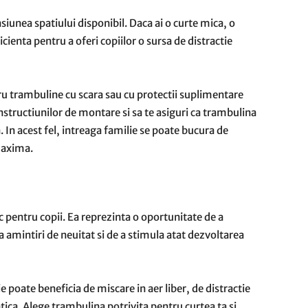
iunea spatiului disponibil. Daca ai o curte mica, o
ienta pentru a oferi copiilor o sursa de distractie
tru trambuline cu scara sau cu protectii suplimentare
instructiunilor de montare si sa te asiguri ca trambulina
. In acest fel, intreaga familie se poate bucura de
maxima.
 pentru copii. Ea reprezinta o oportunitate de a
a amintiri de neuitat si de a stimula atat dezvoltarea
 poate beneficia de miscare in aer liber, de distractie
ca. Alege trambulina potrivita pentru curtea ta si