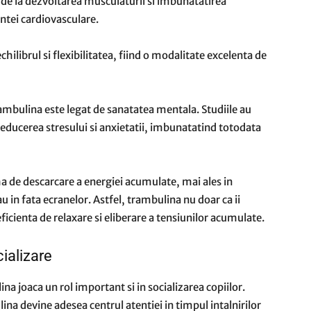
 de la dezvoltarea musculaturii si imbunatatirea
entei cardiovasculare.
ilibrul si flexibilitatea, fiind o modalitate excelenta de
rambulina este legat de sanatatea mentala. Studiile au
la reducerea stresului si anxietatii, imbunatatind totodata
a de descarcare a energiei acumulate, mai ales in
au in fata ecranelor. Astfel, trambulina nu doar ca ii
eficienta de relaxare si eliberare a tensiunilor acumulate.
ializare
ina joaca un rol important si in socializarea copiilor.
ina devine adesea centrul atentiei in timpul intalnirilor