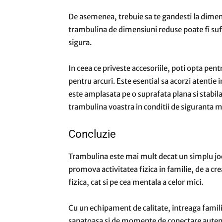
De asemenea, trebuie sa te gandesti la dimens
trambulina de dimensiuni reduse poate fi sufic
sigura.
In ceea ce priveste accesoriile, poti opta pen
pentru arcuri. Este esential sa acorzi atentie 
este amplasata pe o suprafata plana si stabila
trambulina voastra in conditii de siguranta 
Concluzie
Trambulina este mai mult decat un simplu joc
promova activitatea fizica in familie, de a cre
fizica, cat si pe cea mentala a celor mici.
Cu un echipament de calitate, intreaga familie
sanatoasa si de momente de conectare autenti