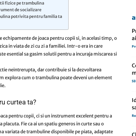
tii fizice pe trambulina
rument de socializare
a
lina potrivita pentru familia ta
de
P
a
e echipamente de joaca pentru copii si, in acelasi timp, o
ca in viata de zi cu zi a familiei. Intr-o era in care
Pr
te esential sa gasim solutii pentru a incuraja miscarea si
presa
C
tie neintrerupta, dar contribuie si la dezvoltarea
m
vom explora cum o trambulina poate deveni un element
SE
ie.
I
ru curtea ta?
s
ca pentru copii, ci si un instrument excelent pentru a
Ro
a placuta. Fie ca ai un spatiu generos in curte sau o
 variata de trambuline disponibile pe piata, adaptate
C