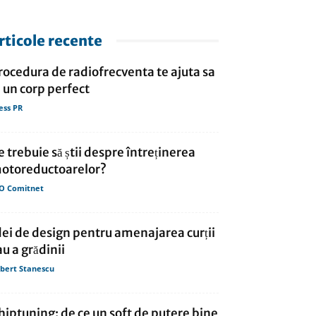
rticole recente
rocedura de radiofrecventa te ajuta sa
i un corp perfect
ess PR
e trebuie să știi despre întreținerea
otoreductoarelor?
O Comitnet
dei de design pentru amenajarea curții
au a grădinii
bert Stanescu
hiptuning: de ce un soft de putere bine