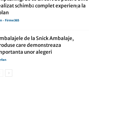
ealizat schimbă complet experiența la
olan
in - Firme365
mbalajele de la Snick Ambalaje,
roduse care demonstreaza
mportanta unor alegeri
efan