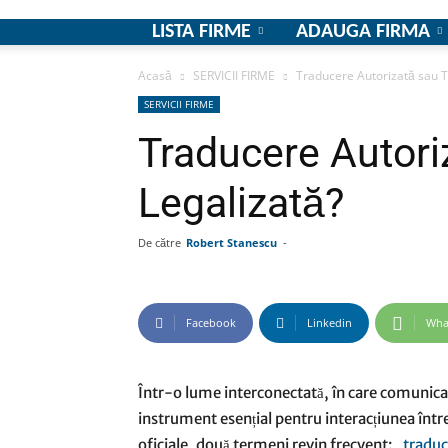
LISTA FIRME
ADAUGA FIRMA
Acasă
SERVICII FIRME
Traducere Autorizată sau T
SERVICII FIRME
Traducere Autori
Legalizată?
De către
Robert Stanescu
-
Facebook
Linkedin
Wha
Într-o lume interconectată, în care comunicar
instrument esențial pentru interacțiunea între 
oficiale, două termeni revin frecvent: „
traduc