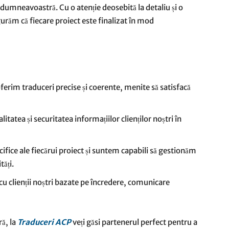
r dumneavoastră. Cu o atenție deosebită la detaliu și o
gurăm că fiecare proiect este finalizat în mod
erim traduceri precise și coerente, menite să satisfacă
tatea și securitatea informațiilor clienților noștri în
ifice ale fiecărui proiect și suntem capabili să gestionăm
tăți.
cu clienții noștri bazate pe încredere, comunicare
ă, la
Traduceri ACP
veți găsi partenerul perfect pentru a