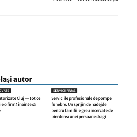
elași autor
OVATE
SERVICII FIRME
utorizate Cluj — tot ce
Serviciile profesionale de pompe
tie o firmă înainte să
funebre. Un sprijin de nadejde
e
pentru familiile greu incercate de
pierderea unei persoane dragi