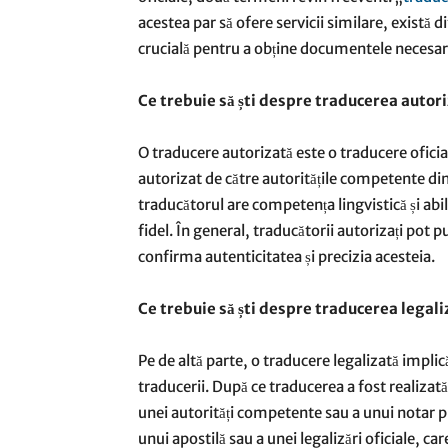
acestea par să ofere servicii similare, există d
crucială pentru a obține documentele necesare
Ce trebuie s
ă ști despre traducerea autor
O traducere autorizată este o traducere oficia
autorizat de către autoritățile competente din 
traducătorul are competența lingvistică și abi
fidel. În general, traducătorii autorizați pot
confirma autenticitatea și precizia acesteia.
Ce trebuie s
ă ști despre traducerea legali
Pe de altă parte, o traducere legalizată implic
traducerii. După ce traducerea a fost realizat
unei autorități competente sau a unui notar pu
unui apostilă sau a unei legalizări oficiale, ca