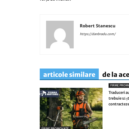
Robert Stanescu
https://danbradu.com/
articole similare
de la ac
FIRME PROM
Traduceri a
trebuie să ș
contractez
FIRME PROMOVATE