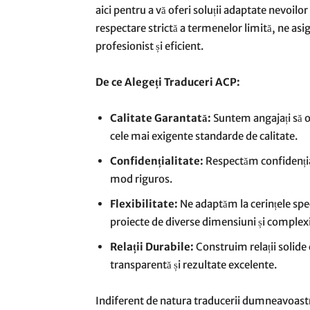
aici pentru a vă oferi soluții adaptate nevoilo
respectare strictă a termenelor limită, ne asi
profesionist și eficient.
De ce Alegeți Traduceri ACP:
Calitate Garantată:
Suntem angajați să of
cele mai exigente standarde de calitate.
Confidențialitate:
Respectăm confidențiali
mod riguros.
Flexibilitate:
Ne adaptăm la cerințele spec
proiecte de diverse dimensiuni și complexi
Relații Durabile:
Construim relații solide 
transparentă și rezultate excelente.
Indiferent de natura traducerii dumneavoastr