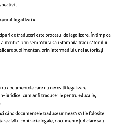
espectivă.
ată și legalizată
tipuri de traduceri este procesul de legalizare. În timp ce
ă autentică prin semnătura sau ștampila traducătorului
alidare suplimentară prin intermediul unei autorități
tru documentele care nu necesită legalizare
on-juridice, cum ar fi traducerile pentru educație,
e.
ci când documentele traduse urmează să fie folosite
stare civilă, contracte legale, documente judiciare sau