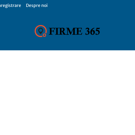
nregistrare
Despre noi
Firme
365,
Catalog