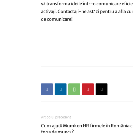
vă transforma ideile într-o comunicare eficien
activați. Contactați-ne astăzi pentru a afla cu
de comunicare!
Articolul precedent
Cum ajută Mumken HR firmele în România c
forța de muncă?