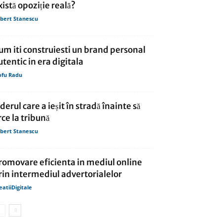
xistă opoziție reală?
bert Stanescu
um iti construiesti un brand personal
utentic in era digitala
ofu Radu
iderul care a ieșit în stradă înainte să
rce la tribună
bert Stanescu
romovare eficienta in mediul online
rin intermediul advertorialelor
eatiiDigitale