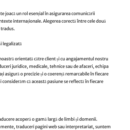
ate joacă un rol esențial în asigurarea comunicării
ontexte internaționale. Alegerea corectă între cele două
 tradus.
i legalizată
astră orientată către client și cu angajamentul nostru
duceri juridice, medicale, tehnice sau de afaceri, echipa
ți asigură o precizie și o coerență remarcabile în fiecare
i considerăm că această pasiune se reflectă în fiecare
raducere acoperă o gamă largă de limbi și domenii.
cumente, traduceri pagini web sau interpretariat, suntem