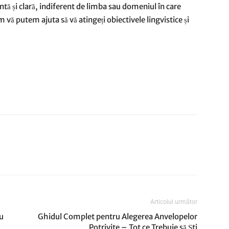
tă și clară, indiferent de limba sau domeniul în care
m vă putem ajuta să vă atingeți obiectivele lingvistice și
Articolul următor
u
Ghidul Complet pentru Alegerea Anvelopelor
Potrivite – Tot ce Trebuie să Ști