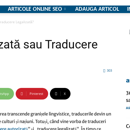
ARTICOLE ONLINE SEO
ADAUGA ARTICOL
I
raducere Legalizată?
firme
zată sau Traducere
303
si
a
3
tsApp
Pinterest
X
s
Al
comunicate
ea transcende granițele lingvistice, traducerile devin un
culturi și națiuni. Totuși, când vine vorba de traduceri
C
ere autorizată
” și „traducere legalizată”. În timp ce