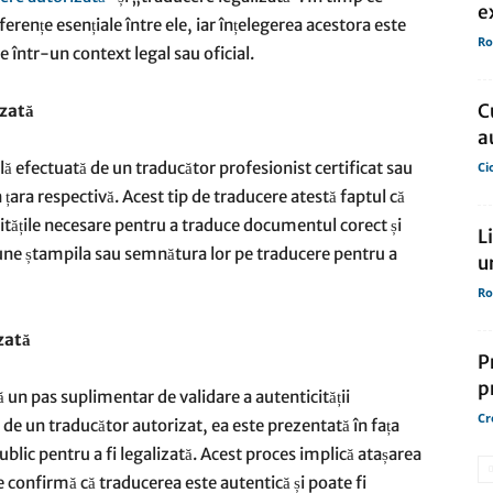
e
iferențe esențiale între ele, iar înțelegerea acestora este
Ro
 într-un context legal sau oficial.
de
C
izată
a
lă efectuată de un traducător profesionist certificat sau
Ci
țara respectivă. Acest tip de traducere atestă faptul că
presa
litățile necesare pentru a traduce documentul corect și
L
 pune ștampila sau semnătura lor pe traducere pentru a
u
Ro
zată
P
p
ă un pas suplimentar de validare a autenticității
Cr
ă de un traducător autorizat, ea este prezentată în fața
blic pentru a fi legalizată. Acest proces implică atașarea
re confirmă că traducerea este autentică și poate fi