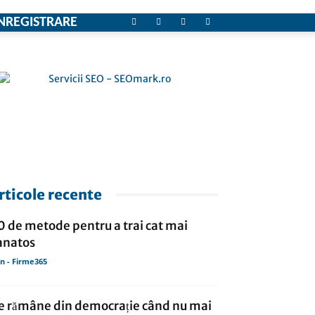
NREGISTRARE
rticole recente
0 de metode pentru a trai cat mai
anatos
in - Firme365
e rămâne din democrație când nu mai