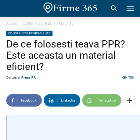
Acasă
CONSTRUCTII ECHIPAMENTE
CONSTRUCTII ECHIPAMENTE
De ce folosesti teava PPR?
Este aceasta un material
eficient?
De către
Press PR
-
785
Facebook
Linkedin
WhatsApp