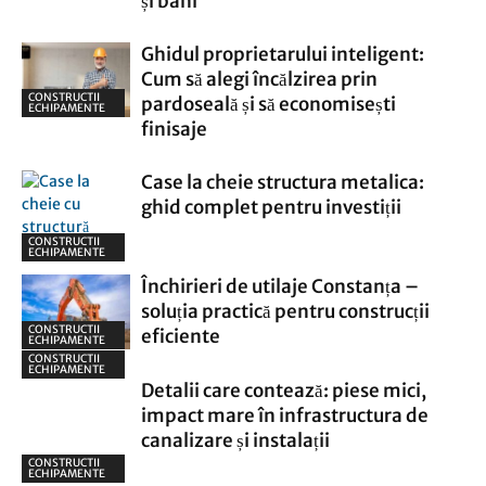
și bani
Ghidul proprietarului inteligent:
Cum să alegi încălzirea prin
CONSTRUCTII
pardoseală și să economisești
ECHIPAMENTE
finisaje
Case la cheie structura metalica:
ghid complet pentru investiții
CONSTRUCTII
ECHIPAMENTE
Închirieri de utilaje Constanța –
soluția practică pentru construcții
CONSTRUCTII
eficiente
ECHIPAMENTE
CONSTRUCTII
ECHIPAMENTE
Detalii care contează: piese mici,
impact mare în infrastructura de
canalizare și instalații
CONSTRUCTII
ECHIPAMENTE