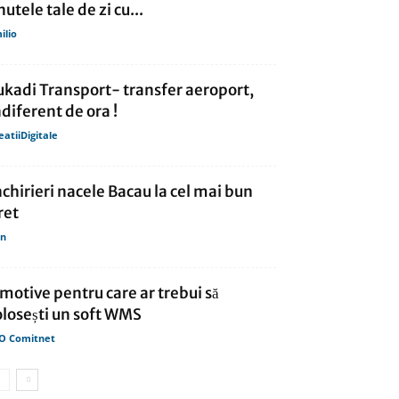
nutele tale de zi cu...
ilio
ukadi Transport- transfer aeroport,
ndiferent de ora !
eatiiDigitale
nchirieri nacele Bacau la cel mai bun
ret
in
 motive pentru care ar trebui să
olosești un soft WMS
O Comitnet