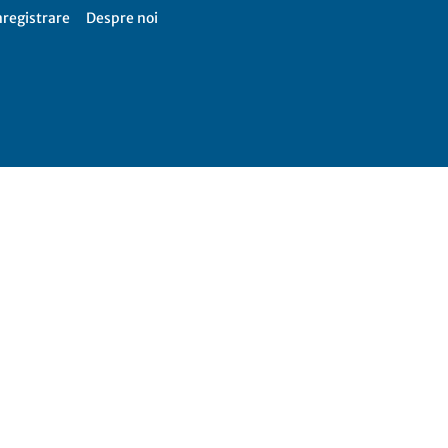
nregistrare
Despre noi
Firme
365,
Catalog