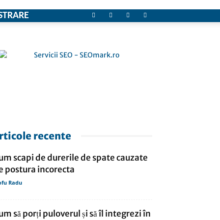
STRARE
rticole recente
um scapi de durerile de spate cauzate
e postura incorecta
ofu Radu
um să porți puloverul și să îl integrezi în