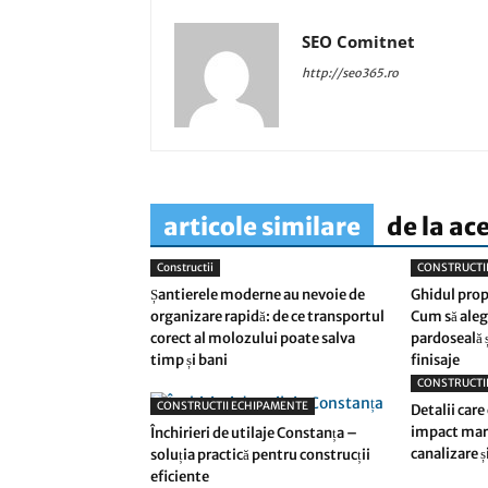
SEO Comitnet
http://seo365.ro
articole similare
de la ac
Constructii
CONSTRUCTI
Șantierele moderne au nevoie de
Ghidul prop
organizare rapidă: de ce transportul
Cum să alegi
corect al molozului poate salva
pardoseală 
timp și bani
finisaje
CONSTRUCTI
CONSTRUCTII ECHIPAMENTE
Detalii care
impact mare
Închirieri de utilaje Constanța –
canalizare și
soluția practică pentru construcții
eficiente