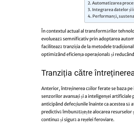
Automatizarea procesel
Integrarea datelor și i
Performanță, sustenab
​În contextul actual al transformărilor tehnolo
evoluează semnificativ prin adoptarea automati
facilitează tranziția de la metodele tradiționa
optimizând eficiența operațională și reducând 
Tranziția către întreținere
Anterior, întreținerea căilor ferate se baza pe
senzorilor avansați și a inteligenței artificial
anticipând defecțiunile înainte ca acestea să 
predictivă îmbunătățește alocarea resurselor ș
continuă și sigură a rețelei feroviare.​