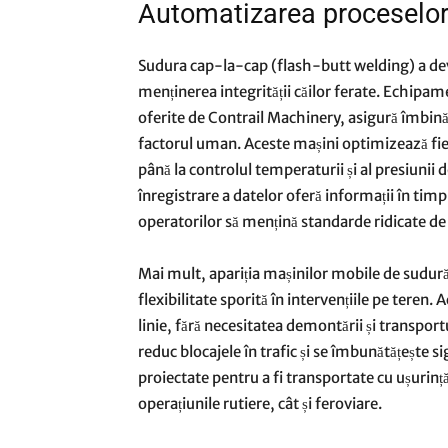
Automatizarea proceselor 
Sudura cap-la-cap (flash-butt welding) a deve
menținerea integrității căilor ferate. Echi
oferite de Contrail Machinery, asigură îmbinăr
factorul uman. Aceste mașini optimizează fiec
până la controlul temperaturii și al presiunii
înregistrare a datelor oferă informații în ti
operatorilor să mențină standarde ridicate de c
Mai mult, apariția mașinilor mobile de sudură 
flexibilitate sporită în intervențiile pe teren
linie, fără necesitatea demontării și transportu
reduc blocajele în trafic și se îmbunătățește 
proiectate pentru a fi transportate cu ușurință 
operațiunile rutiere, cât și feroviare.