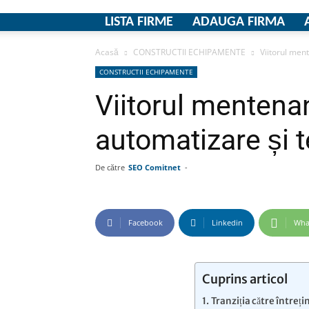
LISTA FIRME
ADAUGA FIRMA
Acasă
CONSTRUCTII ECHIPAMENTE
Viitorul ment
CONSTRUCTII ECHIPAMENTE
Viitorul mentenan
automatizare și t
De către
SEO Comitnet
-
Facebook
Linkedin
Wha
Cuprins articol
Tranziția către întreți