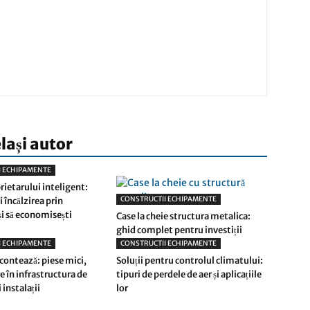
elași autor
I ECHIPAMENTE
rietarului inteligent:
CONSTRUCTII ECHIPAMENTE
 încălzirea prin
și să economisești
Case la cheie structura metalica:
ghid complet pentru investiții
I ECHIPAMENTE
CONSTRUCTII ECHIPAMENTE
 contează: piese mici,
Soluții pentru controlul climatului:
 în infrastructura de
tipuri de perdele de aer și aplicațiile
 instalații
lor