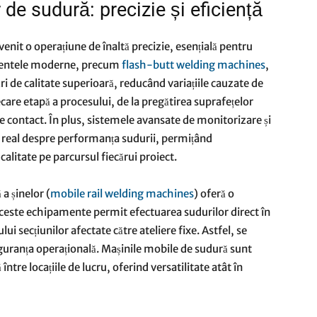
de sudură: precizie și eficiență
nit o operațiune de înaltă precizie, esențială pentru
pamentele moderne, precum
flash-butt welding machines
,
i de calitate superioară, reducând variațiile cauzate de
are etapă a procesului, de la pregătirea suprafețelor
 de contact. În plus, sistemele avansate de monitorizare și
mp real despre performanța sudurii, permițând
alitate pe parcursul fiecărui proiect.
a șinelor (
mobile rail welding machines
) oferă o
. Aceste echipamente permit efectuarea sudurilor direct în
lui secțiunilor afectate către ateliere fixe. Astfel, se
siguranța operațională. Mașinile mobile de sudură sunt
între locațiile de lucru, oferind versatilitate atât în