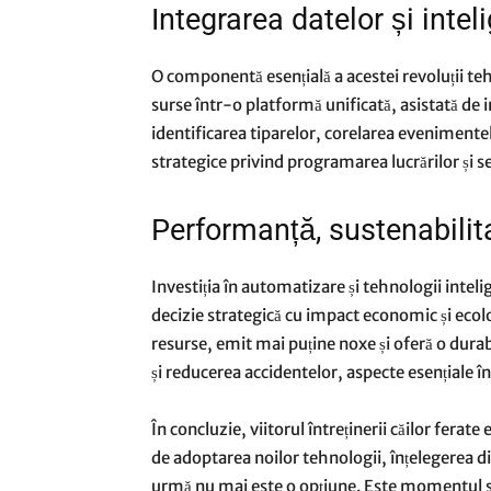
Integrarea datelor și inteli
O componentă esențială a acestei revoluții te
surse într-o platformă unificată, asistată de i
identificarea tiparelor, corelarea evenimentelor
strategice privind programarea lucrărilor și s
Performanță, sustenabilita
Investiția în automatizare și tehnologii inteli
decizie strategică cu impact economic și ec
resurse, emit mai puține noxe și oferă o durabi
și reducerea accidentelor, aspecte esențiale î
În concluzie, viitorul întreținerii căilor fera
de adoptarea noilor tehnologii, înțelegerea d
urmă nu mai este o opțiune. Este momentul să 