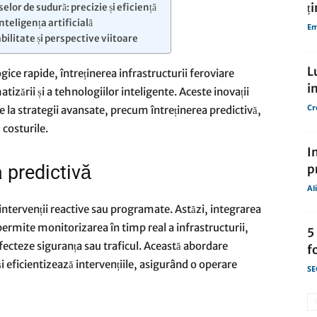
ți
or de sudură: precizie și eficiență
nteligența artificială
Em
de
ilitate și perspective viitoare
L
gice rapide, întreținerea infrastructurii feroviare
i
zării și a tehnologiilor inteligente. Aceste inovații
Cr
le la strategii avansate, precum întreținerea predictivă,
costurile.​
presa
I
a predictivă
p
Al
 intervenții reactive sau programate. Astăzi, integrarea
e permite monitorizarea în timp real a infrastructurii,
5
afecteze siguranța sau traficul. Această abordare
f
i eficientizează intervențiile, asigurând o operare
SE