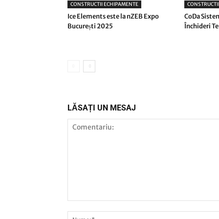
CONSTRUCTII ECHIPAMENTE
CONSTRUCTI
Ice Elements este la nZEB Expo
CoDa Sistem
București 2025
Închideri T
LĂSAȚI UN MESAJ