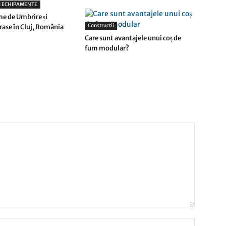
I ECHIPAMENTE
e de Umbrire și
Constructii
erase în Cluj, România
Care sunt avantajele unui coș de
fum modular?