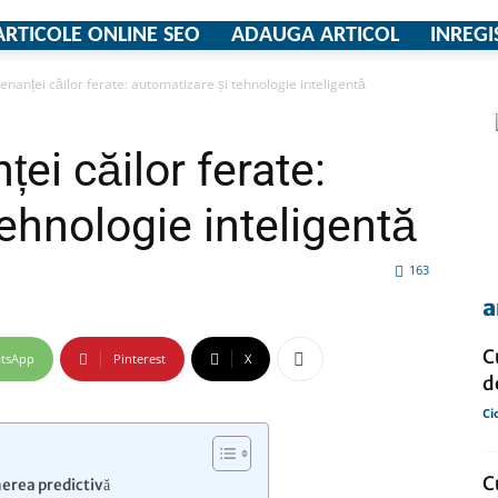
ARTICOLE ONLINE SEO
ADAUGA ARTICOL
INREGI
enanței căilor ferate: automatizare și tehnologie inteligentă
firme
ței căilor ferate:
ehnologie inteligentă
si
163
a
C
tsApp
Pinterest
X
d
comunicate
Ci
C
nerea predictivă