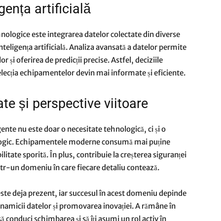
gența artificială
hnologice este integrarea datelor colectate din diverse
nteligența artificială. Analiza avansată a datelor permite
 și oferirea de predicții precise. Astfel, deciziile
elecția echipamentelor devin mai informate și eficiente.​
te și perspective viitoare
gente nu este doar o necesitate tehnologică, ci și o
ologic. Echipamentele moderne consumă mai puține
litate sporită. În plus, contribuie la creșterea siguranței
ntr-un domeniu în care fiecare detaliu contează.​
te este deja prezent, iar succesul în acest domeniu depinde
inamicii datelor și promovarea inovației. A rămâne în
conduci schimbarea și să îți asumi un rol activ în