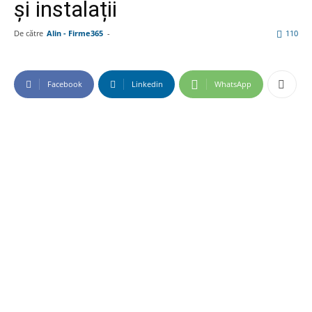
și instalații
De către
Alin - Firme365
-
110
Facebook
Linkedin
WhatsApp