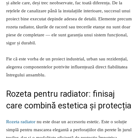
și altele care, deși trec neobservate, fac toată diferența. De la
rețelele de canalizare până la instalațiile interioare, succesul unui
proiect bine executat depinde adesea de detalii. Elemente precum
rozeta radiator, tăurile de racord sau trecerile etanșe nu sunt doar
piese de completare — ele sunt garanția unui sistem funcțional,
sigur și durabil.
Fie că este vorba de un proiect industrial, urban sau rezidențial,
alegerea componentelor potrivite influențează direct fiabilitatea
întregului ansamblu.
Rozeta pentru radiator: finisaj
care combină estetica și protecția
Rozeta radiator
nu este doar un accesoriu estetic. Este o soluție
simplă pentru mascarea elegantă a perforațiilor din perete în jurul
țevilor, dar și o modalitate eficientă de protecție împotriva