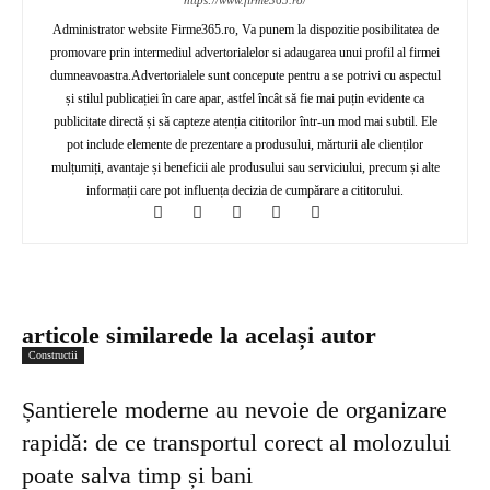
https://www.firme365.ro/
Administrator website Firme365.ro, Va punem la dispozitie posibilitatea de
promovare prin intermediul advertorialelor si adaugarea unui profil al firmei
dumneavoastra.Advertorialele sunt concepute pentru a se potrivi cu aspectul
și stilul publicației în care apar, astfel încât să fie mai puțin evidente ca
publicitate directă și să capteze atenția cititorilor într-un mod mai subtil. Ele
pot include elemente de prezentare a produsului, mărturii ale clienților
mulțumiți, avantaje și beneficii ale produsului sau serviciului, precum și alte
informații care pot influența decizia de cumpărare a cititorului.
articole similare
de la același autor
Constructii
Șantierele moderne au nevoie de organizare
rapidă: de ce transportul corect al molozului
poate salva timp și bani