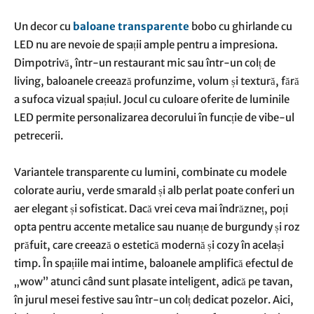
Un decor cu
baloane transparente
bobo cu ghirlande cu
LED nu are nevoie de spații ample pentru a impresiona.
Dimpotrivă, într-un restaurant mic sau într-un colț de
living, baloanele creează profunzime, volum și textură, fără
a sufoca vizual spațiul. Jocul cu culoare oferite de luminile
LED permite personalizarea decorului în funcție de vibe-ul
petrecerii.
Variantele transparente cu lumini, combinate cu modele
colorate auriu, verde smarald și alb perlat poate conferi un
aer elegant și sofisticat. Dacă vrei ceva mai îndrăzneț, poți
opta pentru accente metalice sau nuanțe de burgundy și roz
prăfuit, care creează o estetică modernă și cozy în același
timp. În spațiile mai intime, baloanele amplifică efectul de
„wow” atunci când sunt plasate inteligent, adică pe tavan,
în jurul mesei festive sau într-un colț dedicat pozelor. Aici,