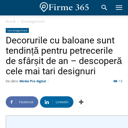
Acasă
Uncategorized
Uncategorized
Decorurile cu baloane sunt
tendință pentru petrecerile
de sfârșit de an – descoperă
cele mai tari designuri
De către
Media Pro digital
-
13
Facebook
Linkedin