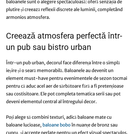
baloanele sunt o alegere spectaculoasă: oferă senzația de
plutire și creează reflexii discrete ale luminii, completând
armonios atmosfera.
Creează atmosfera perfectă într-
un pub sau bistro urban
Într-un pub urban, decorul face diferența între o simplă
ieșire și o seară memorabilă. Baloanele au devenit un
element must-have pentru evenimentele de sezon tocmai
pentru că aduc acel aer de sărbătoare fără a fi pretențioase
sau costisitoare. Ele pot completa tematica serii sau pot
deveni elementul central al întregului decor.
Poți alege să combini texturi, adică baloane mate cu
baloane lucioase,
baloane bobo
în nuanțe de bronz sau
cupru, și accente perlate pentru un efect vizual spectaculos.