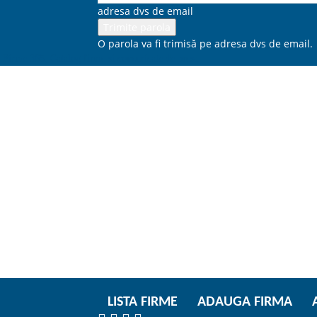
adresa dvs de email
O parola va fi trimisă pe adresa dvs de email.
Firme 365, Catalog firme si comunicate de presa
LISTA FIRME
ADAUGA FIRMA