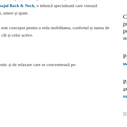
sajul Back & Neck
, o tehnică specializată care vizează
, umeri și spate.
C
p
ste conceput pentru a reda mobilitatea, confortul și starea de
p
cât și celor active.
SE
P
Me
utic și de relaxare care se concentrează pe:
P
a
fi