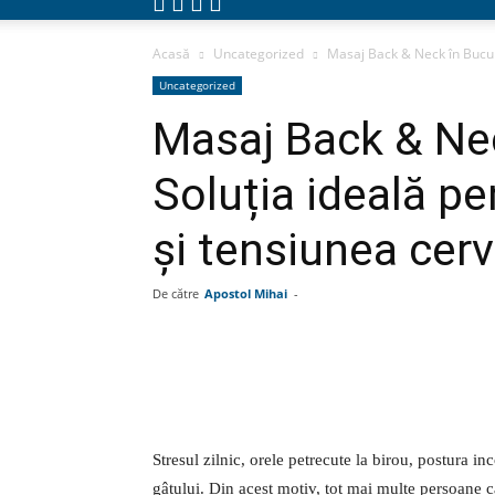
Acasă
Uncategorized
Masaj Back & Neck în Bucure
Uncategorized
Masaj Back & Nec
Soluția ideală pe
și tensiunea cerv
De către
Apostol Mihai
-
Facebook
Linkedin
Wha
Stresul zilnic, orele petrecute la birou, postura inc
gâtului. Din acest motiv, tot mai multe persoane c