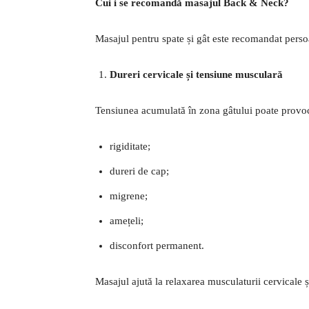
Cui i se recomandă masajul Back & Neck?
Masajul pentru spate și gât este recomandat perso
Dureri cervicale și tensiune musculară
Tensiunea acumulată în zona gâtului poate provo
rigiditate;
dureri de cap;
migrene;
amețeli;
disconfort permanent.
Masajul ajută la relaxarea musculaturii cervicale ș