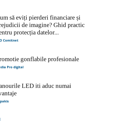
um să eviți pierderi financiare și
rejudicii de imagine? Ghid practic
entru protecția datelor...
O Comitnet
romotie gonflabile profesionale
dia Pro digital
anourile LED iti aduc numai
vantaje
lipakis