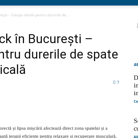
ști – Soluția ideală pentru durerile de...
k în București –
ntru durerile de spate
a
icală
D
3
i
in
Ca
tsApp
Pinterest
X
S
c
orectă și lipsa mișcării afectează direct zona spatelui și a
aută terapii eficiente pentru relaxare și recuperare musculară.
Al