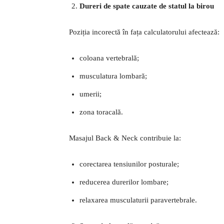
Dureri de spate cauzate de statul la birou
Poziția incorectă în fața calculatorului afectează:
coloana vertebrală;
musculatura lombară;
umerii;
zona toracală.
Masajul Back & Neck contribuie la:
corectarea tensiunilor posturale;
reducerea durerilor lombare;
relaxarea musculaturii paravertebrale.