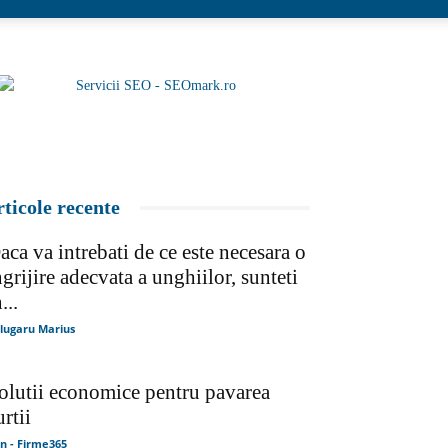
rticole recente
aca va intrebati de ce este necesara o
ngrijire adecvata a unghiilor, sunteti
...
lugaru Marius
olutii economice pentru pavarea
urtii
in - Firme365