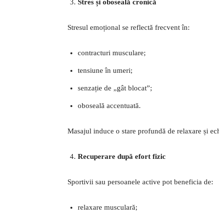
Stres și oboseală cronică
Stresul emoțional se reflectă frecvent în:
contracturi musculare;
tensiune în umeri;
senzație de „gât blocat”;
oboseală accentuată.
Masajul induce o stare profundă de relaxare și ech
Recuperare după efort fizic
Sportivii sau persoanele active pot beneficia de:
relaxare musculară;