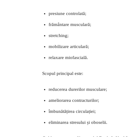
presiune controlată;
frământare musculară;
stretching;
mobilizare articulară;
relaxare miofascială.
Scopul principal este:
reducerea durerilor musculare;
ameliorarea contracturilor;
îmbunătățirea circulației;
eliminarea stresului și oboselii.