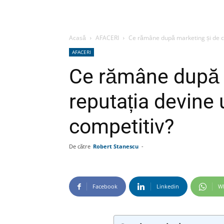
Acasă
AFACERI
Ce rămâne după marketing și de ce
AFACERI
Ce rămâne după 
reputația devine 
competitiv?
De către
Robert Stanescu
-
Facebook
Linkedin
W