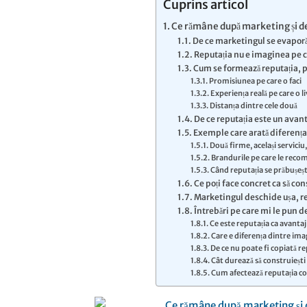
Cuprins articol
Ce rămâne după marketing și de
De ce marketingul se evaporă
Reputația nu e imaginea pe ca
Cum se formează reputația, p
Promisiunea pe care o faci
Experiența reală pe care o l
Distanța dintre cele două
De ce reputația este un avan
Exemple care arată diferența
Două firme, același serviciu
Brandurile pe care le recom
Când reputația se prăbușeș
Ce poți face concret ca să con
Marketingul deschide ușa, re
Întrebări pe care mi le pun 
Ce este reputația ca avanta
Care e diferența dintre ima
De ce nu poate fi copiată r
Cât durează să construiești 
Cum afectează reputația cost