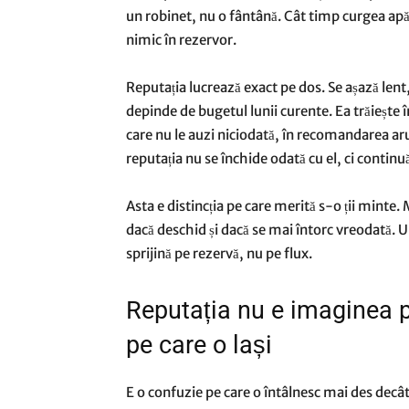
un robinet, nu o fântână. Cât timp curgea ap
nimic în rezervor.
Reputația lucrează exact pe dos. Se așază lent
depinde de bugetul lunii curente. Ea trăiește î
care nu le auzi niciodată, în recomandarea ar
reputația nu se închide odată cu el, ci continuă
Asta e distincția pe care merită s-o ții minte.
dacă deschid și dacă se mai întorc vreodată. Una
sprijină pe rezervă, nu pe flux.
Reputația nu e imaginea p
pe care o lași
E o confuzie pe care o întâlnesc mai des decât