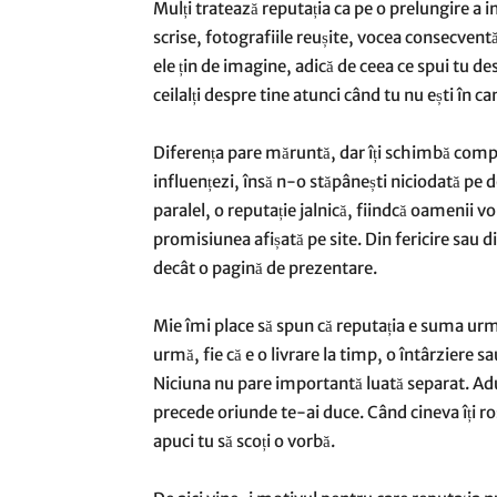
Mulți tratează reputația ca pe o prelungire a i
scrise, fotografiile reușite, vocea consecvent
ele țin de imagine, adică de ceea ce spui tu de
ceilalți despre tine atunci când tu nu ești în c
Diferența pare măruntă, dar îți schimbă compl
influențezi, însă n-o stăpânești niciodată pe d
paralel, o reputație jalnică, fiindcă oamenii 
promisiunea afișată pe site. Din fericire sau d
decât o pagină de prezentare.
Mie îmi place să spun că reputația e suma urmel
urmă, fie că e o livrare la timp, o întârziere s
Niciuna nu pare importantă luată separat. Adu
precede oriunde te-ai duce. Când cineva îți r
apuci tu să scoți o vorbă.