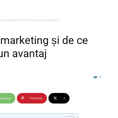
 reputația devine un avantaj competitiv?
firme
marketing și de ce
un avantaj
si
11
hatsApp
Pinterest
X
comunicate