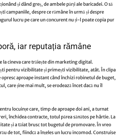
ionând și dând greș, de ambele părți ale baricadei. O să
ști campaniile, despre ce rămâne în urmă și despre
ngurul lucru pe care un concurent nu ți-l poate copia pur
oră, iar reputația rămâne
 la cineva care trăiește din marketing digital.
i pentru vizibilitate și primești vizibilitate, atât. În clipa
e opresc aproape instant când închizi robinetul de buget,
tul, care ține mai mult, se erodează încet dacă nu îl
entru locuințe care, timp de aproape doi ani, a turnat
i, închidea contracte, totul părea sănătos pe hârtie. La
ate și a tăiat brusc tot bugetul de promovare. În vreo
 rău de tot, fiindcă a înțeles un lucru incomod. Construise