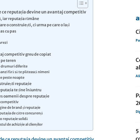
 ce reputația devine un avantaj competitiv
a
, iar reputația rămâne
de
re o construiești, ci urma pe care o lași
C
as cu pas
Pa
ivrezi
taj competitiv greu de copiat
C
 pe teren
presa
, drumuri diferite
a
anzi fără să te plătească nimeni
Al
te peste noapte
struiești reputație
putația te ține înăuntru
P
des oamenii despre reputație
j competitiv
2
gine de brand și reputație
Di
eputația de către concurență
o reputație solidă
ul de achiziție al clienților
5
c