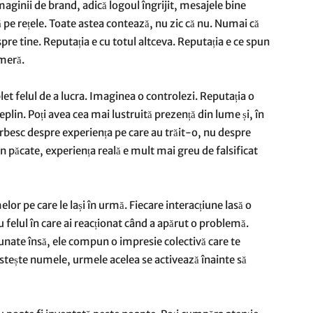
maginii de brand, adică logoul îngrijit, mesajele bine
ă pe rețele. Toate astea contează, nu zic că nu. Numai că
spre tine. Reputația e cu totul altceva. Reputația e ce spun
ameră.
et felul de a lucra. Imaginea o controlezi. Reputația o
eplin. Poți avea cea mai lustruită prezență din lume și, în
vorbesc despre experiența pe care au trăit-o, nu despre
in păcate, experiența reală e mult mai greu de falsificat
or pe care le lași în urmă. Fiecare interacțiune lasă o
au felul în care ai reacționat când a apărut o problemă.
nate însă, ele compun o impresie colectivă care te
ostește numele, urmele acelea se activează înainte să