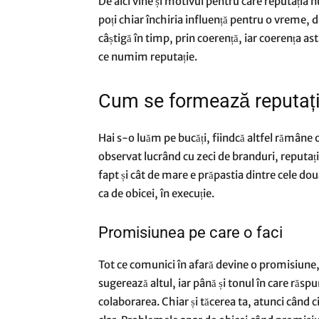
De aici vine și motivul pentru care reputația 
poți chiar închiria influență pentru o vreme, d
câștigă în timp, prin coerență, iar coerența a
ce numim reputație.
Cum se formează reputați
Hai s-o luăm pe bucăți, fiindcă altfel rămâne 
observat lucrând cu zeci de branduri, reputația 
fapt și cât de mare e prăpastia dintre cele dou
ca de obicei, în execuție.
Promisiunea pe care o faci
Tot ce comunici în afară devine o promisiune, f
sugerează altul, iar până și tonul în care răs
colaborarea. Chiar și tăcerea ta, atunci când