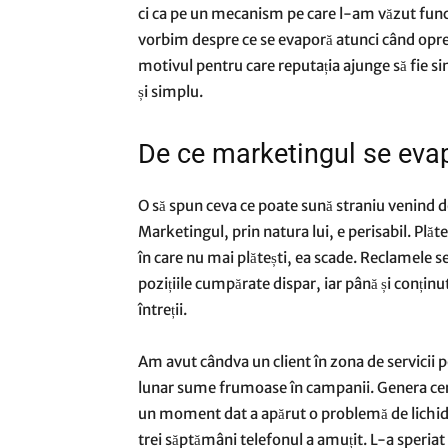
ci ca pe un mecanism pe care l-am văzut funcț
vorbim despre ce se evaporă atunci când opre
motivul pentru care reputația ajunge să fie si
și simplu.
De ce marketingul se evap
O să spun ceva ce poate sună straniu venind de
Marketingul, prin natura lui, e perisabil. Plăteșt
în care nu mai plătești, ea scade. Reclamele s
pozițiile cumpărate dispar, iar până și conținu
întreții.
Am avut cândva un client în zona de servicii p
lunar sume frumoase în campanii. Genera cerer
un moment dat a apărut o problemă de lichidit
trei săptămâni telefonul a amuțit. L-a speriat