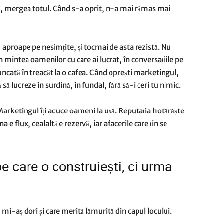
ă, mergea totul. Când s-a oprit, n-a mai rămas mai
, aproape pe nesimțite, și tocmai de asta rezistă. Nu
n mintea oamenilor cu care ai lucrat, în conversațiile pe
uncată în treacăt la o cafea. Când oprești marketingul,
 să lucreze în surdină, în fundal, fără să-i ceri tu nimic.
 Marketingul îți aduce oameni la ușă. Reputația hotărăște
 e flux, cealaltă e rezervă, iar afacerile care țin se
e care o construiești, ci urma
 mi-aș dori și care merită lămurită din capul locului.