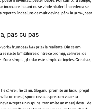
nu poate fi inventată peste noapte. Poți cumpăra atenție,
ar încredere instant nu se vinde nicăieri. Încrederea se
sta repetată îndeajuns de mult devine, până la urmă, ceea
a, pas cu pas
o vorbă frumoasă fără priză la realitate. Din ce am
se naște la întâlnirea dintre ce promiți, ce livrezi de
ă. Sună simplu, și chiar este simplu de înțeles. Greul stă,
ie că vrei, fie că nu. Sloganul promite un lucru, prețul
punzi la un mesaj spune ceva despre cum va arăta
 cineva aștepta un răspuns, transmite un mesaj destul de