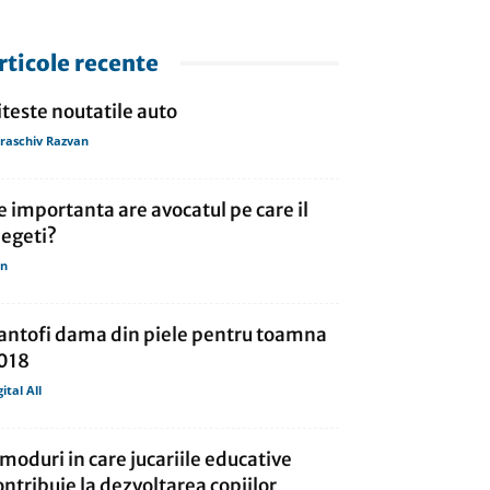
rticole recente
iteste noutatile auto
raschiv Razvan
e importanta are avocatul pe care il
legeti?
in
antofi dama din piele pentru toamna
018
gital All
 moduri in care jucariile educative
ontribuie la dezvoltarea copiilor