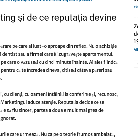
Ci
ng și de ce reputația devine
Z
d
1
rare pe care ai luat-o aproape din reflex. Nu o achiziție
Al
i dentist sau a firmei care îți zugrăvește apartamentul.
pe care o văzuseși cu cinci minute înainte. Ai ales fiindcă
 pentru că te încredea cineva, citiseși câteva păreri sau
.
, cu clienți, cu oameni întâlniți la conferințe și, recunosc,
 Marketingul aduce atenție. Reputația decide ce se
ă e să fiu sincer, partea a doua e mult mai grea de
ignorat.
durile care urmează. Nu ca pe o teorie frumos ambalată,