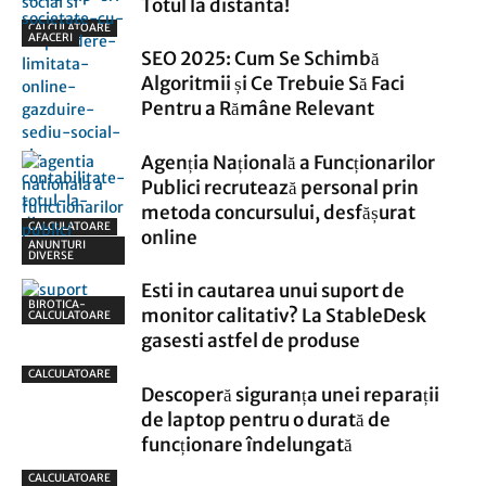
Totul la distanta!
CALCULATOARE
AFACERI
SEO 2025: Cum Se Schimbă
Algoritmii și Ce Trebuie Să Faci
Pentru a Rămâne Relevant
Agenția Națională a Funcționarilor
Publici recrutează personal prin
metoda concursului, desfășurat
CALCULATOARE
online
ANUNTURI
DIVERSE
Esti in cautarea unui suport de
BIROTICA-
monitor calitativ? La StableDesk
CALCULATOARE
gasesti astfel de produse
CALCULATOARE
Descoperă siguranța unei reparații
de laptop pentru o durată de
funcționare îndelungată
CALCULATOARE