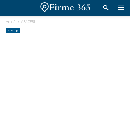
Acasă
AFACERI
AFACERI