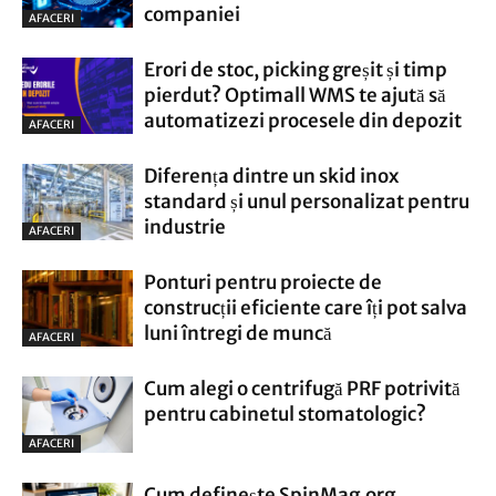
companiei
AFACERI
Erori de stoc, picking greșit și timp
pierdut? Optimall WMS te ajută să
automatizezi procesele din depozit
AFACERI
Diferența dintre un skid inox
standard și unul personalizat pentru
industrie
AFACERI
Ponturi pentru proiecte de
construcții eficiente care îți pot salva
luni întregi de muncă
AFACERI
Cum alegi o centrifugă PRF potrivită
pentru cabinetul stomatologic?
AFACERI
Cum definește SpinMag.org