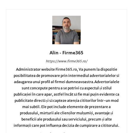
Alin - Firme365
https://www.firme365.ro/
Administrator website Firme365.ro, Va punem la dispozitie
posibilitatea de promovare prin intermediul advertorialelor si
adaugarea unui profil al firmei dumneavoastra.Advertorialele
sunt concepute pentru a se potrivi cu aspectul și stilul
publicației în care apar, astfel încât să fie mai puțin evidente ca
publicitate directă și să capteze atenția cititorilor într-un mod
mai subtil. Ele pot include elemente de prezentare a
produsului, mărturii ale clienților mulțumiți, avantaje și
beneficii ale produsului sau serviciului, precum și alte
informații care pot influența decizia de cumpărare a cititorului.