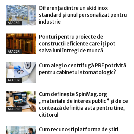
Diferența dintre un skid inox
standard și unul personalizat pentru
industrie
AFACERI
Ponturi pentru proiecte de
construcții eficiente care îți pot
salva luni întregi de muncă
AFACERI
Cum alegi o centrifugă PRF potrivită
pentru cabinetul stomatologic?
AFACERI
Cum definește SpinMag.org
„materiale de interes public” și de ce
contează definiția asta pentru tine,
AFACERI
cititorul
Cum recunoști platforma de știri