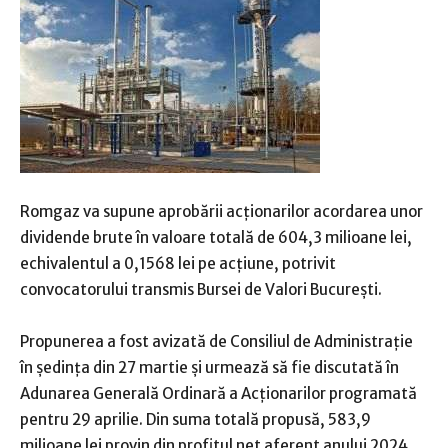
Romgaz va supune aprobării acţionarilor acordarea unor
dividende brute în valoare totală de 604,3 milioane lei,
echivalentul a 0,1568 lei pe acţiune, potrivit
convocatorului transmis Bursei de Valori Bucureşti.
Propunerea a fost avizată de Consiliul de Administraţie
în şedinţa din 27 martie şi urmează să fie discutată în
Adunarea Generală Ordinară a Acţionarilor programată
pentru 29 aprilie. Din suma totală propusă, 583,9
milioane lei provin din profitul net aferent anului 2024,