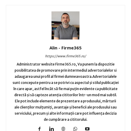
Alin - Firme365
https://www.firme365.ro/
Administrator website Firme365.ro, Va punem la dispozitie
posibilitatea de promovare prin intermediul advertorialelor si
adaugarea unui profil al firmei dumneavoastra.Advertorialele
sunt concepute pentru a se potrivi cu aspectul și stilul publicației
în care apar, astfel încât să fie mai puțin evidente ca publicitate
directă și să capteze atenția cititorilor într-un mod mai subtil.
Ele pot include elemente de prezentare a produsului, mărturii
ale clienților mulțumiți, avantaje și beneficii ale produsului sau
serviciului, precum și alte informații care pot influența decizia
de cumpărare a cititorului.