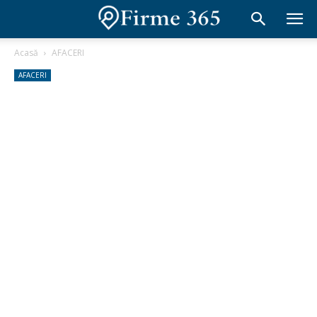
Acasă
AFACERI
AFACERI